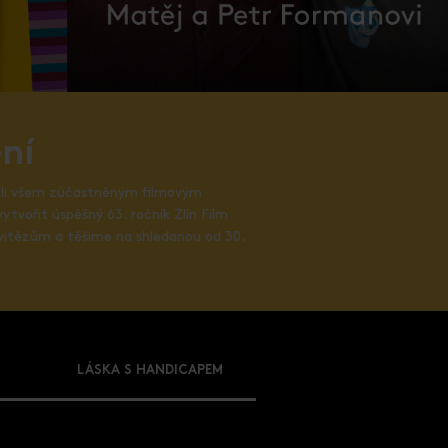
ní
vali všem zúčastněným filmovým
ytvořit úspěšný 63. ročník Zlín Film
vítězům a těšíme na shledanou od 30.
LÁSKA S HANDICAPEM