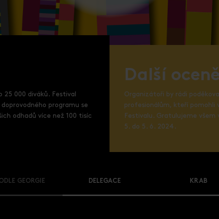
Další oceně
o 25 000 diváků. Festival
Organizátoři by rádi poděko
Do doprovodného programu se
profesionálům, kteří pomohli v
šich odhadů více než 100 tisíc
Festivalu. Gratulujeme všem 
5. do 5. 6. 2024.
ODLE GEORGIE
DELEGACE
KRAB