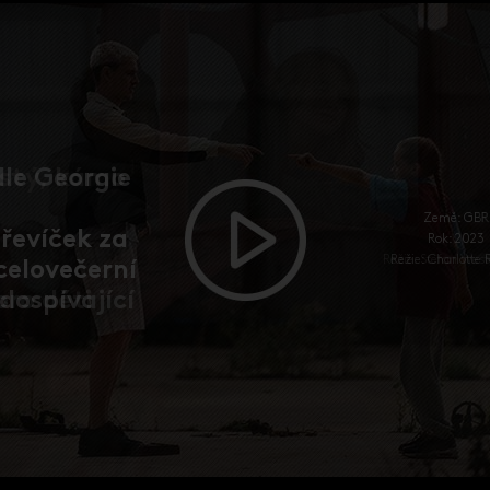
dle Georgie
Země: GBR
třevíček za
Rok: 2023
Režie: Charlotte
 celovečerní
 dospívající