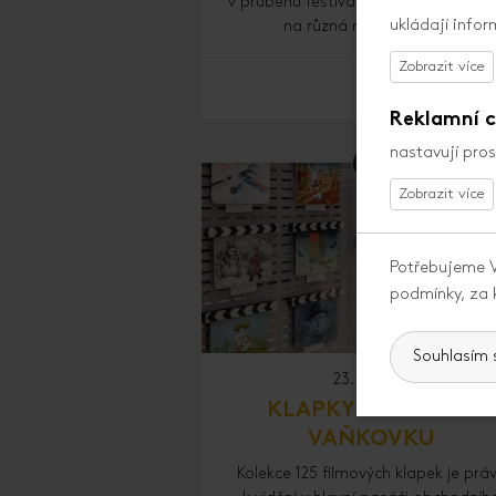
v průběhu festivalového týdne za n
ukládají info
na různá místa ve Zlíně.
Reklamní c
nastavují pro
Potřebujeme V
podmínky, za 
Souhlasím 
23. 4. 2024
KLAPKY OZDOBILY
VAŇKOVKU
Kolekce 125 filmových klapek je prá