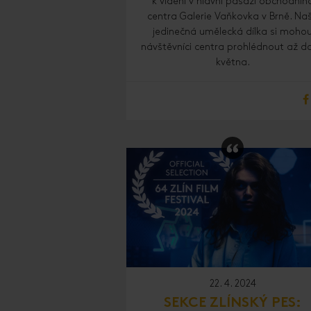
k vidění v hlavní pasáži obchodníh
centra Galerie Vaňkovka v Brně. Na
jedinečná umělecká dílka si moho
návštěvníci centra prohlédnout až do
května.
22. 4. 2024
SEKCE ZLÍNSKÝ PES: