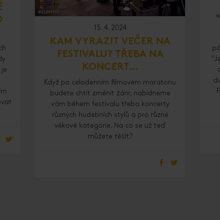
É
w
O
15. 4. 2024
KAM VYRAZIT VEČER NA
ch
pá
FESTIVALU? TŘEBA NA
dy
"J
KONCERT…
 je
dv
Když po celodenním filmovém maratonu
vím
budete chtít změnit žánr, nabídneme
ovat
vám během festivalu třeba koncerty
různých hudebních stylů a pro různé
věkové kategorie. Na co se už teď
můžete těšit?