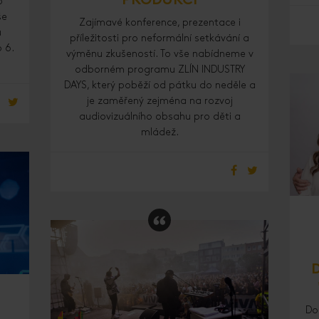
PRODUKCI
o
še
Zajímavé konference, prezentace i
u
příležitosti pro neformální setkávání a
 6.
výměnu zkušeností. To vše nabídneme v
odborném programu ZLÍN INDUSTRY
DAYS, který poběží od pátku do neděle a
je zaměřený zejména na rozvoj
audiovizuálního obsahu pro děti a
mládež.
Do