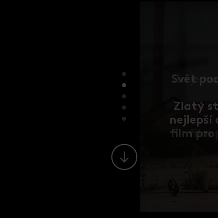
Svět po
Zlatý s
nejlepší
film pro