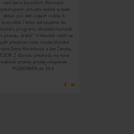
není jen o besedách, filmových
orkshopech, virtuální realitě a řadě
aktivit pro děti a jejich rodiče či
prarodiče. I letos zařazujeme do
tečního programu divadelní komedii
en pravdu, drahý". V hlavních rolích se
opět představí naše moderátorská
ojice Dana Morávková a Jan Čenský.
POZOR: Z důvodu přechodu na nové
webové stránky prodej vstupenek
POZASTAVEN do 30.4.