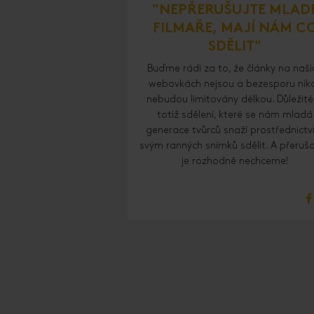
"NEPŘERUŠUJTE MLAD
FILMAŘE, MAJÍ NÁM C
SDĚLIT"
Buďme rádi za to, že články na naši
webovkách nejsou a bezesporu nik
nebudou limitovány délkou. Důležité
totiž sdělení, které se nám mladá
generace tvůrců snaží prostřednict
svým ranných snímků sdělit. A přeruš
je rozhodně nechceme!