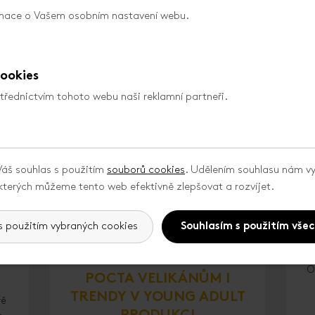
ámi
jeho moderátorská kolegyně Dana
rmace o Vašem osobním nastavení webu.
Morávková a mnozí další.
ookies
střednictvím tohoto webu naši reklamní partneři.
áš souhlas s použitím
souborů cookies
. Udělením souhlasu nám vy
kterých můžeme tento web efektivně zlepšovat a rozvíjet.
výs
s použitím vybraných cookies
Souhlasím s použitím vše
17. 4. 2024
ZLÍN INDUSTRY DAYS:
O
POCTA VELIKÁNŮM I
TRENDY V YOUNG ADULT
vě