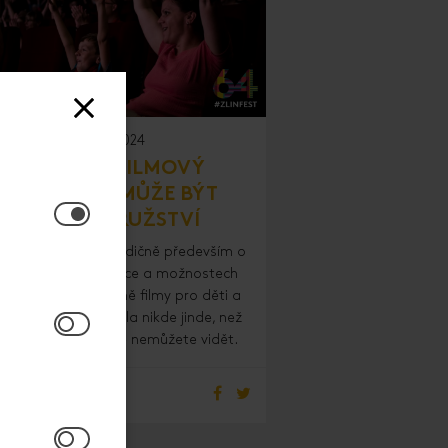
11. 4. 2024
SESTAVIT FILMOVÝ
PROGRAM MŮŽE BÝT
DOBRODRUŽSTVÍ
n Film Festival je tradičně především o
estré filmové nabídce a možnostech
dět na velkém plátně filmy pro děti a
ádež, které zpravidla nikde jinde, než
e festivalovém Zlíně nemůžete vidět.