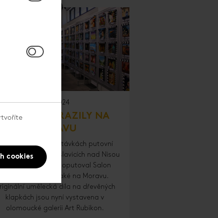
9. 4. 2024
KLAPKY DORAZILY NA
tvoříte
MORAVU
Po prvních třech zastávkách putovní
tavy v Praze, Vratislavicích nad Nisou
ch cookies
a Mladé Boleslavi, doputoval Salon
filmových klapek také na Moravu.
riginální umělecká díla na dřevěných
klapkách jsou nyní vystavena v
olomoucké galerii Art Rubikon.