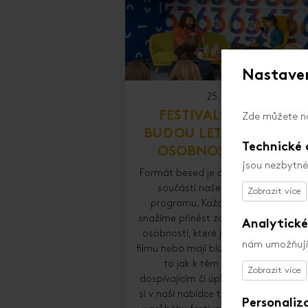
Nastaven
25. 4. 2024
FESTIVALOVÉ BESEDY
Zde můžete na
BUDOU LETOS PESTRÉ 
Technické 
OSOBNOSTI I TÉMATA
jsou nezbytné
Formát besed je dlouhodobě oblíbe
součástí našeho doprovodného
programu. Každý rok se vám prot
snažíme přinést zajímavé životní pří
Analytické
osobností, které jsou spjaty se svě
nám umožňují 
filmu nebo mají blízko k našim diváků
to jak k těm malým, ale i těm
dospívajícím či úplně dospělým. Najd
si v naší nabídce to „své téma“ a při
Personaliz