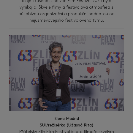
Moje zkušenost na Zlín Film Festival 2023 byla
vynikající! Skvělé filmy a festivalová atmosféra s
působivou organizační a produkční hodnotou od
nejusměvavějšího festivalového týmu.
Elena Madrid
SUI/režisérka (Úžasná Rita)
Přátelský Zlín Film Festival je pro filmaře skvělým