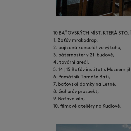
10 BAŤOVSKÝCH MÍST, KTERÁ STOJÍ
1. Baťův mrakodrap,
2. pojízdná kancelář ve výtahu,
3. páternoster v 21. budově,
4. tovární areál,
5. 14 | 15 Baťův institut s Muzeem 
6. Památník Tomáše Bati,
7. baťovské domky na Letné,
8. Gahurův prospekt,
9. Baťova vila,
10. filmové ateliéry na Kudlově.