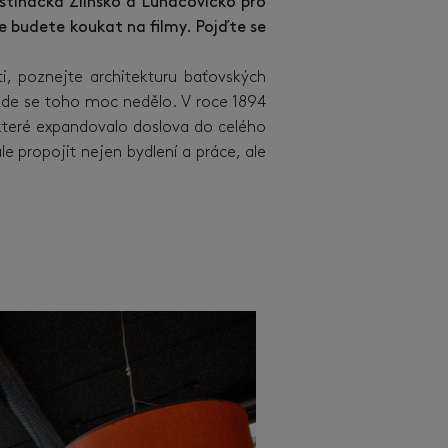
stinačka Zlínsko a Luhačovicko pro
 se budete koukat na filmy. Pojďte se
, poznejte architekturu baťovských
 kde se toho moc nedělo. V roce 1894
 které expandovalo doslova do celého
e propojit nejen bydlení a práce, ale