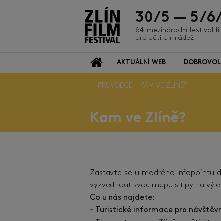
30/5 — 5/6
64. mezinárodní festival f
pro děti a mládež
AKTUÁLNÍ WEB
DOBROVOL
PRŮVODCE
KAM VE ZLÍNĚ?
Kam ve Zlíně?
Zastavte se u modrého Infopointu d
vyzvednout svou mapu s tipy na výlet
Co u nás najdete:
- Turistické informace pro návštěvní