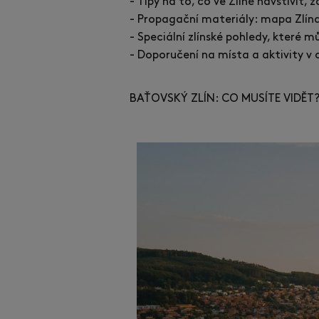
- Tipy na to, co ve Zlíně navštívit, 
- Propagační materiály: mapa Zlína 
- Speciální zlínské pohledy, které 
- Doporučení na místa a aktivity v 
BAŤOVSKÝ ZLÍN: CO MUSÍTE VIDĚT