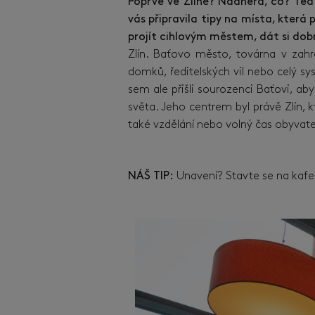
Poprvé ve Zlíně? Nádhera, co? Teď
vás připravila tipy na místa, která 
projít cihlovým městem, dát si dob
Zlín. Baťovo město, továrna v zah
domků, ředitelských vil nebo celý s
sem ale přišli sourozenci Baťovi, a
světa. Jeho centrem byl právě Zlín, 
také vzdělání nebo volný čas obyvatel.
NÁŠ TIP:
Unavení? Stavte se na kaf