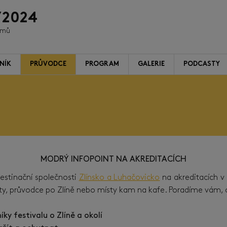
/2024
ilmů
NÍK
PRŮVODCE
PROGRAM
GALERIE
PODCASTY
MODRÝ INFOPOINT NA AKREDITACÍCH
estinační společnosti
Zlínsko a Luhačovicko
na akreditacích v
y, průvodce po Zlíně nebo místy kam na kafe. Poradíme vám, co
ky festivalu o Zlíně a okolí