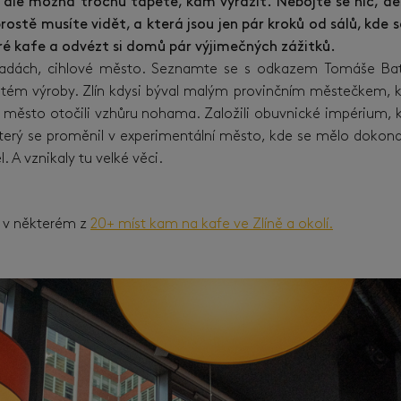
 ale možná trochu tápete, kam vyrazit. Nebojte se nic, de
prostě musíte vidět, a která jsou jen pár kroků od sálů, kde
ré kafe a odvézt si domů pár výjimečných zážitků.
radách, cihlové město. Seznamte se s odkazem Tomáše Bati
ystém výroby. Zlín kdysi býval malým provinčním městečkem,
by město otočili vzhůru nohama. Založili obuvnické impérium,
který se proměnil v experimentální město, kde se mělo dokonal
 A vznikaly tu velké věci.
e v některém z
20+ míst kam na kafe ve Zlíně a okolí.