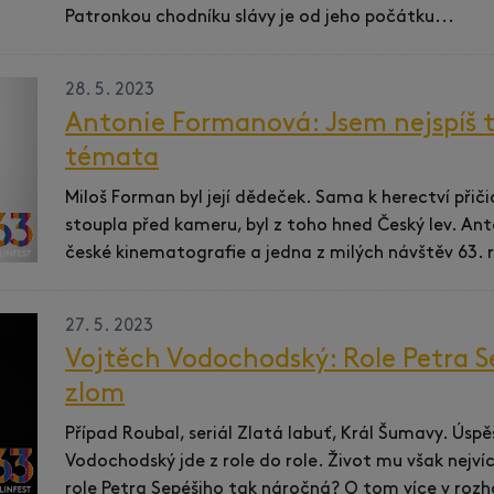
Patronkou chodníku slávy je od jeho počátku...
28. 5. 2023
Antonie Formanová: Jsem nejspíš t
témata
Miloš Forman byl její dědeček. Sama k herectví přičic
stoupla před kameru, byl z toho hned Český lev. An
české kinematografie a jedna z milých návštěv 63. r
27. 5. 2023
Vojtěch Vodochodský: Role Petra Se
zlom
Případ Roubal, seriál Zlatá labuť, Král Šumavy. Úsp
Vodochodský jde z role do role. Život mu však nejvíc
role Petra Sepéšiho tak náročná? O tom více v rozh