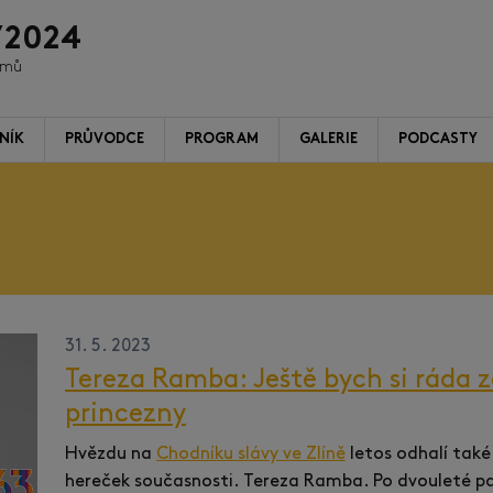
/2024
ilmů
NÍK
PRŮVODCE
PROGRAM
GALERIE
PODCASTY
31. 5. 2023
Tereza Ramba: Ještě bych si ráda z
princezny
Hvězdu na
Chodníku slávy ve Zlíně
letos odhalí také
hereček současnosti. Tereza Ramba. Po dvouleté pa