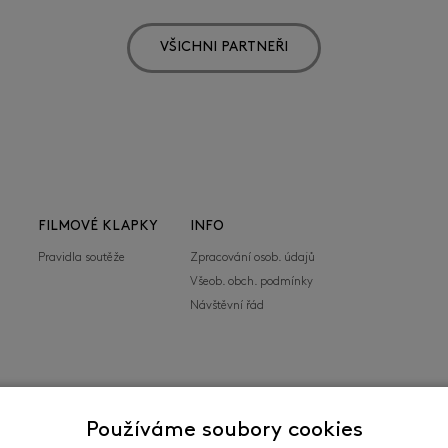
VŠICHNI PARTNEŘI
FILMOVÉ KLAPKY
INFO
Pravidla soutěže
Zpracování osob. údajů
Všeob. obch. podmínky
Návštěvní řád
Používáme soubory cookies