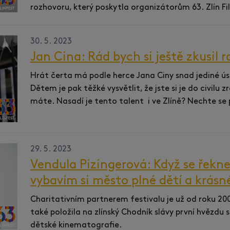
rozhovoru, který poskytla organizátorům 63. Zlín Fi
30. 5. 2023
Jan Cina: Rád bych si ještě zkusil 
Hrát čerta má podle herce Jana Ciny snad jediné ú
Dětem je pak těžké vysvětlit, že jste si je do civilu zr
máte. Nasadí je tento talent i ve Zlíně? Nechte se 
29. 5. 2023
Vendula Pizingerová: Když se řekne 
vybavím si město plné dětí a krásn
Charitativním partnerem festivalu je už od roku 2
také položila na zlínský Chodník slávy první hvězd
dětské kinematografie.