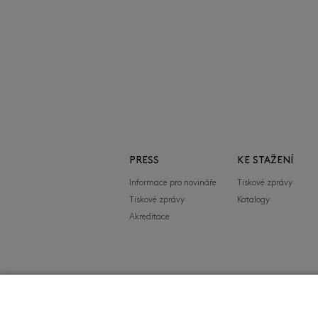
PRESS
KE STAŽENÍ
Informace pro novináře
Tiskové zprávy
Tiskové zprávy
Katalogy
Akreditace