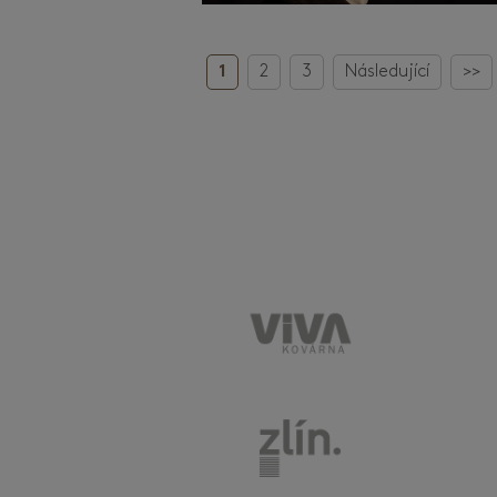
1
2
3
Následující
>>