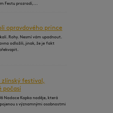
lm Festu prozradí,...
roli opravdového prince
skalí. Rohy. Nesmí vám upadnout.
ovna odložili, jinak, že je fakt
překvapit.
zlínský festival,
é počasí
006 Nadace Kapka naděje, která
u spojenou s významnými osobnostmi