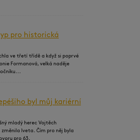
yp pro historická
hla ve třetí třídě a když si poprvé
tonie Formanová, velká naděje
očníku...
péšiho byl můj kariérní
ěšný mladý herec Vojtěch
 změnila Iveta. Čím pro něj byla
ovoru pro 63.