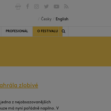
Česky
English
PROFESIONÁL
O FESTIVALU
ahrála zlobivé
 jedna z nejobsazovanějších
uze má nyní pořádně napilno. V