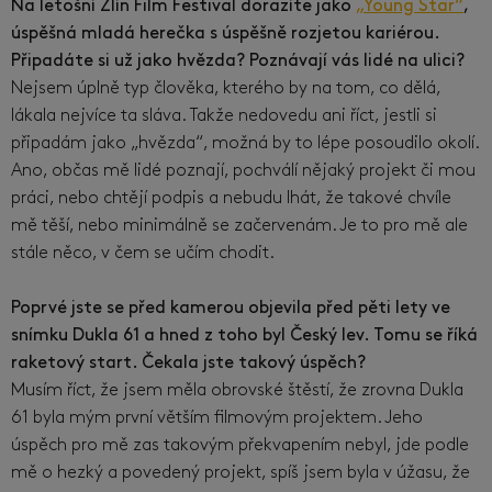
Na letošní Zlín Film Festival dorazíte jako
„Young Star“
,
úspěšná mladá herečka s úspěšně rozjetou kariérou.
Připadáte si už jako hvězda? Poznávají vás lidé na ulici?
Nejsem úplně typ člověka, kterého by na tom, co dělá,
lákala nejvíce ta sláva. Takže nedovedu ani říct, jestli si
připadám jako „hvězda“, možná by to lépe posoudilo okolí.
Ano, občas mě lidé poznají, pochválí nějaký projekt či mou
práci, nebo chtějí podpis a nebudu lhát, že takové chvíle
mě těší, nebo minimálně se začervenám. Je to pro mě ale
stále něco, v čem se učím chodit.
Poprvé jste se před kamerou objevila před pěti lety ve
snímku Dukla 61 a hned z toho byl Český lev. Tomu se říká
raketový start. Čekala jste takový úspěch?
Musím říct, že jsem měla obrovské štěstí, že zrovna Dukla
61 byla mým první větším filmovým projektem. Jeho
úspěch pro mě zas takovým překvapením nebyl, jde podle
mě o hezký a povedený projekt, spíš jsem byla v úžasu, že