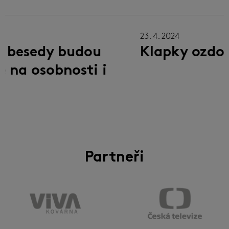
23. 4. 2024
22
Klapky ozdobily Vaňkovku
S
"
m
Partneři