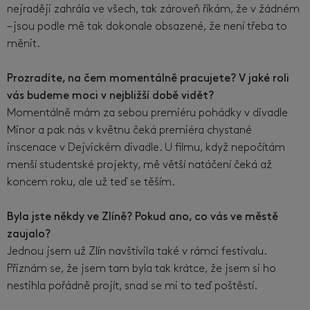
nejraději zahrála ve všech, tak zároveň říkám, že v žádném
– jsou podle mě tak dokonale obsazené, že není třeba to
měnit.
Prozradíte, na čem momentálně pracujete? V jaké roli
vás budeme moci v nejbližší době vidět?
Momentálně mám za sebou premiéru pohádky v divadle
Minor a pak nás v květnu čeká premiéra chystané
inscenace v Dejvickém divadle. U filmu, když nepočítám
menší studentské projekty, mě větší natáčení čeká až
koncem roku, ale už teď se těším.
Byla jste někdy ve Zlíně? Pokud ano, co vás ve městě
zaujalo?
Jednou jsem už Zlín navštívila také v rámci festivalu.
Přiznám se, že jsem tam byla tak krátce, že jsem si ho
nestihla pořádně projít, snad se mi to teď poštěstí.