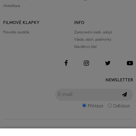
Akreditace
FILMOVÉ KLAPKY
INFO
Pravidla soutěže
Zpracování osob. údajů
Všeob. obch. podmínky
Návštěvní řád
NEWSLETTER
Přihlásit
Odhlásit
FILMFEST, s.r.o.