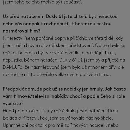
jsem toho celého mohla být součástí.
Už před natáčením Dukly 61 jste chtěla být herečkou
nebo vás naopak k rozhodnutí jít hereckou cestou
nasměroval film?
K herectví jsem pořádně poprvé přičichla ve třetí třídě, kdy
jsem měla hlavní roliv dětském představení. Od té chvíle se
mě touha hrát a být ve světě divadla, a později i filmu,
nepustila. Během natáčení Dukly 61 už jsem byla přijatá na
DAMU. Takže nasměrovaná jsem byla už mnohem dřív, ale
rozhodně mi to otevřelo velké dveře do světa filmu.
Předpokládám, že pak už se nabídky jen hrnuly. Jak často
vám filmové/televizní nabídky chodí a podle čeho si role
vybíráte?
Hned po dotočení Dukly mě čekalo ještě natáčení filmu
Balada o Pilotovi. Pak jsem se věnovala naplno škole.
Upřímně ani pak tolik pro mě zajímavých nabídek, nebo