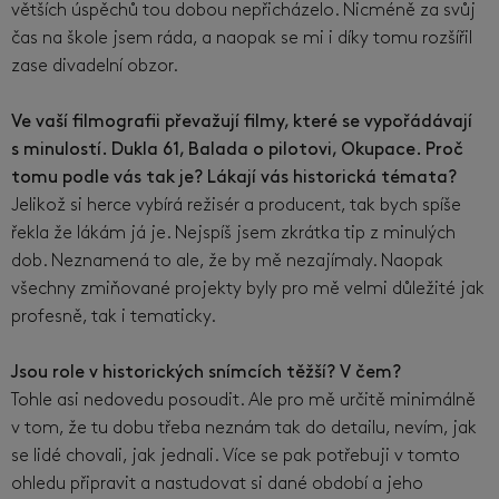
větších úspěchů tou dobou nepřicházelo. Nicméně za svůj
čas na škole jsem ráda, a naopak se mi i díky tomu rozšířil
zase divadelní obzor.
Ve vaší filmografii převažují filmy, které se vypořádávají
s minulostí. Dukla 61, Balada o pilotovi, Okupace. Proč
tomu podle vás tak je? Lákají vás historická témata?
Jelikož si herce vybírá režisér a producent, tak bych spíše
řekla že lákám já je. Nejspíš jsem zkrátka tip z minulých
dob. Neznamená to ale, že by mě nezajímaly. Naopak
všechny zmiňované projekty byly pro mě velmi důležité jak
profesně, tak i tematicky.
Jsou role v historických snímcích těžší? V čem?
Tohle asi nedovedu posoudit. Ale pro mě určitě minimálně
v tom, že tu dobu třeba neznám tak do detailu, nevím, jak
se lidé chovali, jak jednali. Více se pak potřebuji v tomto
ohledu připravit a nastudovat si dané období a jeho