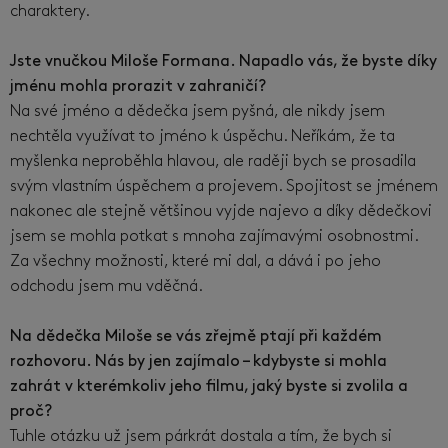
charaktery.
Jste vnučkou Miloše Formana. Napadlo vás, že byste díky
jménu mohla prorazit v zahraničí?
Na své jméno a dědečka jsem pyšná, ale nikdy jsem
nechtěla využívat to jméno k úspěchu. Neříkám, že ta
myšlenka neproběhla hlavou, ale raději bych se prosadila
svým vlastním úspěchem a projevem. Spojitost se jménem
nakonec ale stejně většinou vyjde najevo a díky dědečkovi
jsem se mohla potkat s mnoha zajímavými osobnostmi.
Za všechny možnosti, které mi dal, a dává i po jeho
odchodu jsem mu vděčná.
Na dědečka Miloše se vás zřejmě ptají při každém
rozhovoru. Nás by jen zajímalo – kdybyste si mohla
zahrát v kterémkoliv jeho filmu, jaký byste si zvolila a
proč?
Tuhle otázku už jsem párkrát dostala a tím, že bych si