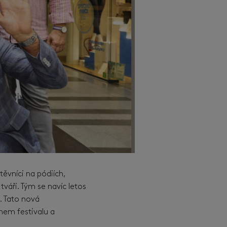
ěvníci na pódiích,
váří. Tým se navíc letos
. Tato nová
em festivalu a