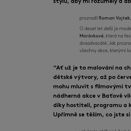
stylu, aby mi rozuměly a ab
prozradil
Roman Vojtek
O deset let delší je m
Morávkové
, která na fes
dvaadvacáté. Jak prozrad
všechny akce, kterými 
“Ať už je to malování na c
dětské výtvory, až po červ
mohu mluvit s filmovými tv
nádherná akce v Baťově vil
díky hostiteli, programu a
Upřímně se těším, co jste si