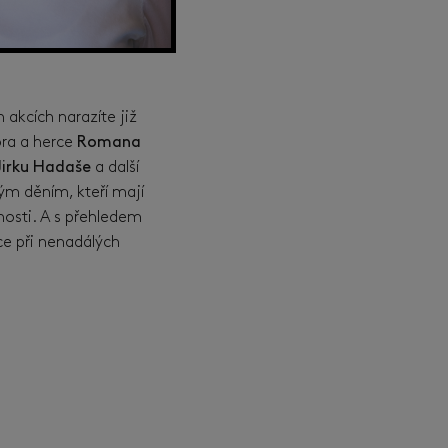
 akcích narazíte již
ora a herce
Romana
Jirku Hadaše
a další
ým děním, kteří mají
nosti. A s přehledem
ce při nenadálých