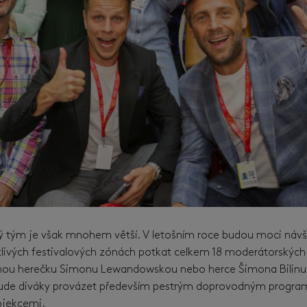
ý tým je však mnohem větší. V letošním roce budou moci návšt
otlivých festivalových zónách potkat celkem 18 moderátorských t
íbenou herečku Simonu Lewandowskou nebo herce Šimona Bilinu
ude diváky provázet především pestrým doprovodným program
ojekcemi.