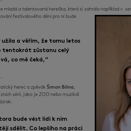
e mladá a talentovaná herečka, která si zahrála například v ser
vání festivalového dění pro ni bude
 užila a věřím, že tomu letos
e tentokrát zůstanu celý
avá, co mě čeká,”
.
smatický herec a zpěvák
Šimon Bilina
,
vizních sérií, jako je ZOO nebo muzikál
ázrak.
ra bude vést lidi k nim
í sdělit. Co lepšího na práci