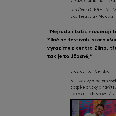
vzkázala oblíbená česká
Jan Čenský drží na fest
akci festivalu - Malování
“Nejraději totiž moderuji t
Zlíně na festivalu skoro všu
vyrazíme z centra Zlína, tř
tak je to úžasné,”
prozradil Jan Čenský.
Festivalový program však
dospělé diváky a návštěvn
na cyklus talk shows Živ