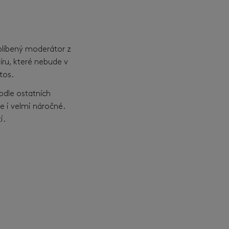
líbený moderátor z
íru, které nebude v
etos.
odle ostatních
e i velmi náročné.
i.