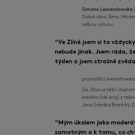
Simona Lewandowska
j
Dobré ráno, Brno.
Modero
velkou výzvou.
“Ve Zlíně jsem si to vždycky
nebude jinak. Jsem ráda, ž
týden a jsem strašně zvěd
prozradila Lewandowska
Do Zlína se těší i chari
kterého lidé znají z tele
Jana Svěráka Branický Z
“Mým úkolem jako moderáto
samotným a k tomu, co chtěj