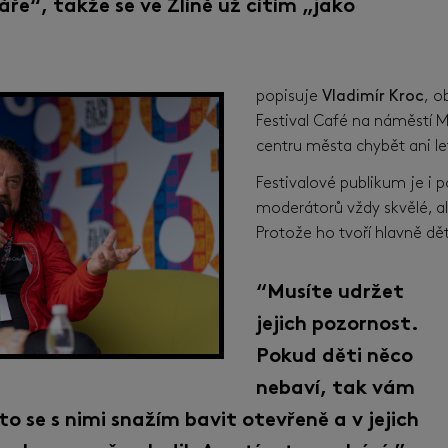
ře“, takže se ve Zlíně už cítím „jako
popisuje
Vladimír Kroc
,
ob
Festival Café na náměstí M
centru města chybět ani l
Festivalové publikum je i p
moderátorů vždy skvělé, al
Protože ho tvoří hlavně dět
“Musíte udržet
jejich pozornost.
Pokud děti něco
nebaví, tak vám
to se s nimi snažím bavit otevřeně a v jejich