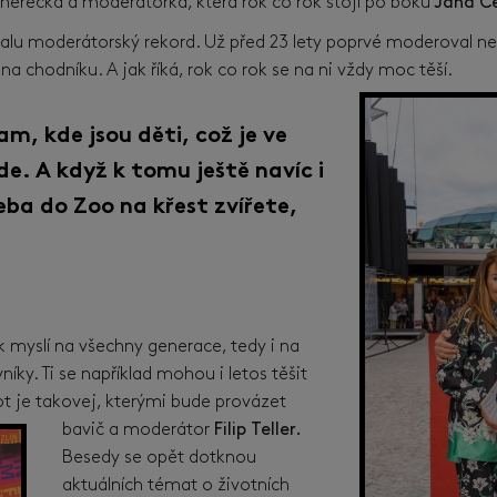
 herečka a moderátorka, která rok co rok stojí po boku
Jana Č
ivalu moderátorský rekord. Už před 23 lety poprvé moderoval n
 na chodníku. A jak říká, rok co rok se na ni vždy moc těší.
am, kde jsou děti, což je ve
de. A když k tomu ještě navíc i
eba do Zoo na křest zvířete,
 myslí na všechny generace, tedy i na
íky. Ti se například mohou i letos těšit
ot je takovej, kterými bude provázet
bavič a moderátor
Filip Teller.
Besedy se opět dotknou
aktuálních témat o životních