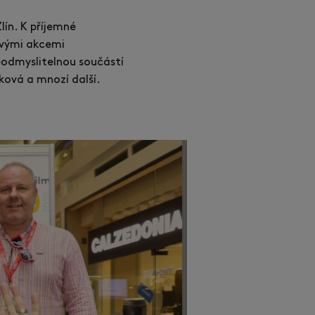
lín. K příjemné
livými akcemi
neodmyslitelnou součástí
ková a mnozí další.