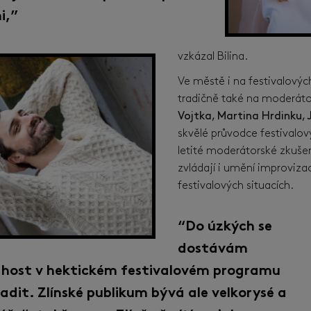
i,”
vzkázal Bilina.
Ve městě i na festivalových
tradičně také na moderát
Vojtka, Martina Hrdinku, 
skvělé průvodce festivalov
letité moderátorské zkuše
zvládají i umění improviza
festivalových situacích.
“Do úzkých se
dostávám
d host v hektickém festivalovém programu
adit. Zlínské publikum bývá ale velkorysé a