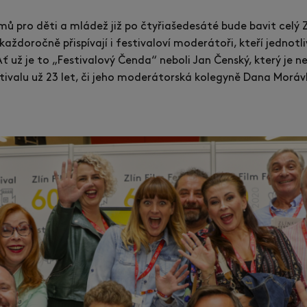
lmů pro děti a mládež již po čtyřiašedesáté bude bavit celý Z
aždoročně přispívají i festivaloví moderátoři, kteří jednot
Ať už je to „Festivalový Čenda“ neboli Jan Čenský, který je 
stivalu už 23 let, či jeho moderátorská kolegyně Dana Moráv