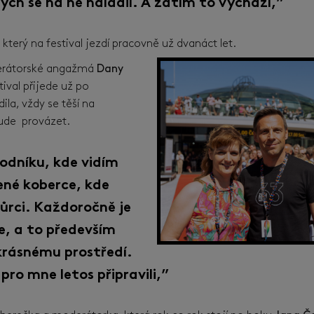
ych se na ně naladil. A zatím to vychází,”
, který na festival jezdí pracovně už dvanáct let.
oderátorské angažmá
Dany
tival přijede už po
ila, vždy se těší na
bude provázet.
hodníku, kde vidím
ené koberce, kde
ůrci. Každoročně je
e, a to především
 krásnému prostředí.
 pro mne letos připravili,”