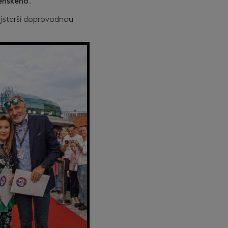
enského
.
ejstarší doprovodnou