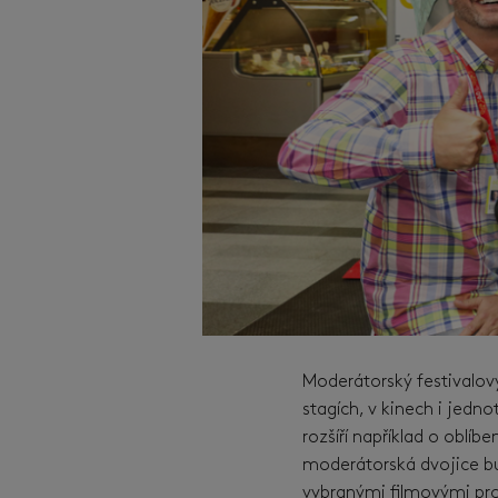
Moderátorský festivalov
stagích, v kinech i jedn
rozšíří například o obl
moderátorská dvojice b
vybranými filmovými pr