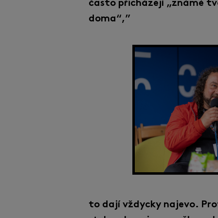
často přicházejí „známé tvá
doma“,”
to dají vždycky najevo. Pro