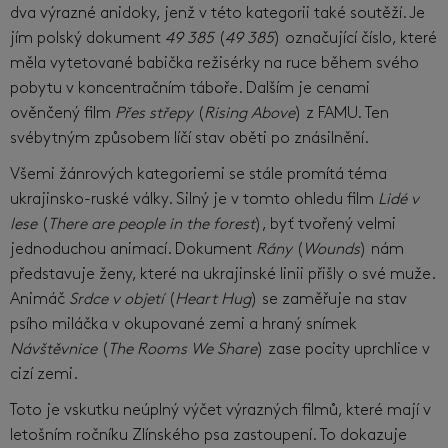
dva výrazné anidoky, jenž v této kategorii také soutěží. Je
jím polský dokument
49 385
(
49 385
) označující číslo, které
měla vytetované babička režisérky na ruce během svého
pobytu v koncentračním táboře. Dalším je cenami
ověnčený film
Přes střepy
(
Rising Above
) z FAMU. Ten
svébytným způsobem líčí stav oběti po znásilnění.
Všemi žánrových kategoriemi se stále promítá téma
ukrajinsko-ruské války. Silný je v tomto ohledu film
Lidé v
lese
(
There are people in the forest
), byť tvořený velmi
jednoduchou animací. Dokument
Rány
(
Wounds
) nám
představuje ženy, které na ukrajinské linii přišly o své muže.
Animáč
Srdce v objetí
(
Heart Hug
) se zaměřuje na stav
psího miláčka v okupované zemi a hraný snímek
Návštěvnice
(
The Rooms We Share
) zase pocity uprchlice v
cizí zemi.
Toto je vskutku neúplný výčet výrazných filmů, které mají v
letošním ročníku Zlínského psa zastoupení. To dokazuje