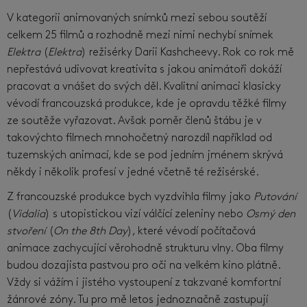
V kategorii animovaných snímků mezi sebou soutěží
celkem 25 filmů a rozhodně mezi nimi nechybí snímek
Elektra
(
Elektra
) režisérky Darii Kashcheevy. Rok co rok mě
nepřestává udivovat kreativita s jakou animátoři dokáží
pracovat a vnášet do svých děl. Kvalitní animaci klasicky
vévodí francouzská produkce, kde je opravdu těžké filmy
ze soutěže vyřazovat. Avšak poměr členů štábu je v
takovýchto filmech mnohočetný narozdíl například od
tuzemských animací, kde se pod jedním jménem skrývá
někdy i několik profesí v jedné včetně té režisérské.
Z francouzské produkce bych vyzdvihla filmy jako
Putování
(
Vidalia
) s utopistickou vizí válčící zeleniny nebo
Osmý den
stvoření
(
On the 8th Day
), které vévodí počítačová
animace zachycující věrohodně strukturu vlny. Oba filmy
budou dozajista pastvou pro oči na velkém kino plátně.
Vždy si vážím i jistého vystoupení z takzvané komfortní
žánrové zóny. Tu pro mě letos jednoznačně zastupují