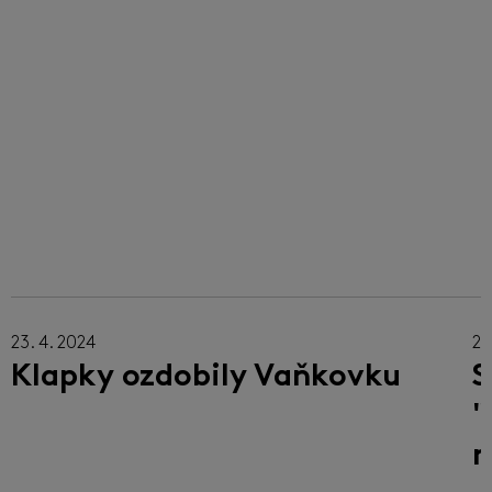
23. 4. 2024
22
Klapky ozdobily Vaňkovku
S
"
m