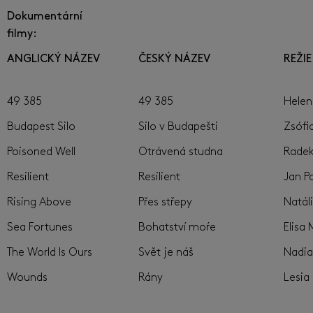
Dokumentární
filmy:
ANGLICKÝ NÁZEV
ČESKÝ NÁZEV
REŽIE
49 385
49 385
Helen
Budapest Silo
Silo v Budapešti
Zsófi
Poisoned Well
Otrávená studna
Radek
Resilient
Resilient
Jan P
Rising Above
Přes střepy
Natál
Sea Fortunes
Bohatství moŕe
Elisa
The World Is Ours
Svět je náš
Nadia
Wounds
Rány
Lesia