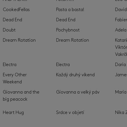
CookedFellas
Pasta a basta!
David
Dead End
Dead End
Fabie
Doubt
Pochybnost
Adela
Dream Rotation
Dream Rotation
Katar
Viktó
Vakrč
Electra
Electra
Daria
Every Other
Každý druhý víkend
Jame
Weekend
Giovanna and the
Giovanna a velký páv
Maria 
big peacock
Heart Hug
Srdce v objetí
Nika 