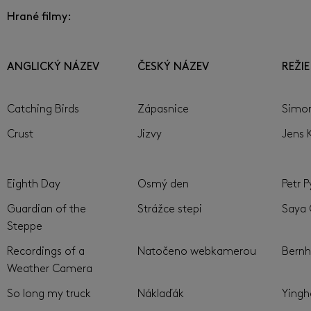
Hrané filmy:
ANGLICKÝ NÁZEV
ČESKÝ NÁZEV
REŽIE
Catching Birds
Zápasnice
Simon
Crust
Jizvy
Jens 
Eighth Day
Osmý den
Petr 
Guardian of the
Strážce stepi
Saya
Steppe
Recordings of a
Natočeno webkamerou
Bernh
Weather Camera
So long my truck
Náklaďák
Ying