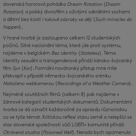
slovenská hororová pohádka
Dream Rotation
(
Dream
Rotation
) a polský divnofilm s oživlými sakrálními sochami
a dětmi bez kostí
I takové zázraky se dějí
(
Such miracles do
happen
).
V hrané tvorbě je zastoupeno celkem 12 studentských
počinů. Silné nacionální téma, které jde proti systému,
najdeme v belgickém
Bez identity
(
Stateless
). Téma
identity sexuální a transgenderové přináší íránsko-švýcarský
film
Syn
(
Kor
). Formální novátorský přístup mne mile
překvapil v případě německo-švýcarského snímku
Natočeno webkamerou
(
Recordings of a Weather Camera
).
Nejméně soutěžních filmů (celkem 8) pak najdeme v
žánrové kategorii studentských dokumentů. Dokumentární
tvorba se dá označit každoročně za opravdu různorodou
co se týče témat. Kritickou reflexi stavu země a nelepšící se
stav slovenské společnosti vůči LGBTI+ komunitě přináší
Otrávená studna
(
Poisoned Well
). Nerada bych opomenula