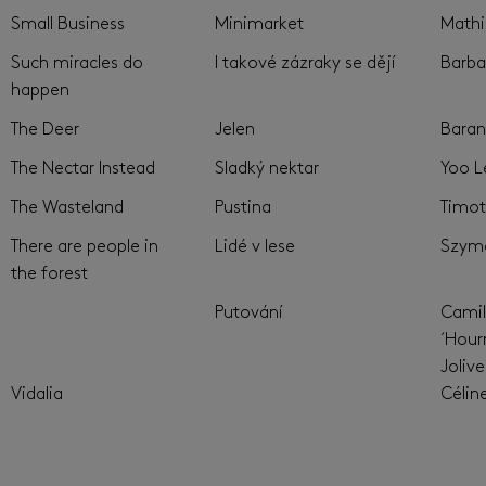
Small Business
Minimarket
Mathi
Such miracles do
I takové zázraky se dějí
Barba
happen
The Deer
Jelen
Baran
The Nectar Instead
Sladký nektar
Yoo L
The Wasteland
Pustina
Timot
There are people in
Lidé v lese
Szymo
the forest
Putování
Camil
´Hour
Jolive
Vidalia
Célin