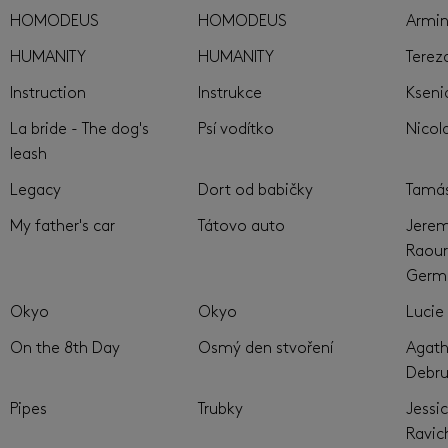
HOMODEUS
HOMODEUS
Armin
HUMANITY
HUMANITY
Terez
Instruction
Instrukce
Kseni
La bride - The dog's
Psí vodítko
Nicola
leash
Legacy
Dort od babičky
Tamás
My father's car
Tátovo auto
Jerem
Raour
Germ
Okyo
Okyo
Lucie
On the 8th Day
Osmý den stvoření
Agath
Debru
Pipes
Trubky
Jessic
Ravic