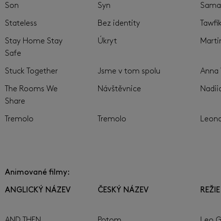
Son
Syn
Sama
Stateless
Bez identity
Tawfi
Stay Home Stay
Úkryt
Marti
Safe
Stuck Together
Jsme v tom spolu
Anna
The Rooms We
Návštěvnice
Nadii
Share
Tremolo
Tremolo
Leona
Animované filmy:
ANGLICKÝ NÁZEV
ČESKÝ NÁZEV
REŽIE
AND THEN…
Potom...
Leo G