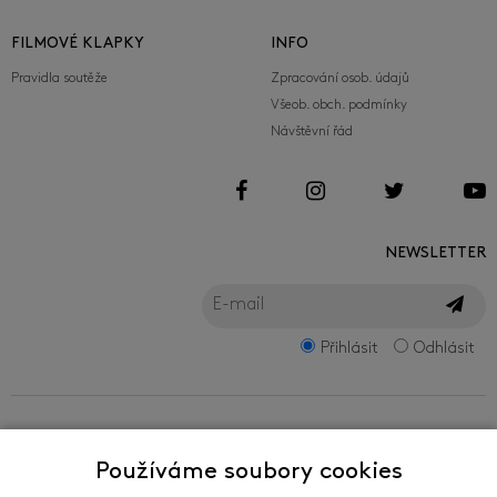
FILMOVÉ KLAPKY
INFO
Pravidla soutěže
Zpracování osob. údajů
Všeob. obch. podmínky
Návštěvní řád
NEWSLETTER
Přihlásit
Odhlásit
FILMFEST, s.r.o.
Používáme soubory cookies
Zlín Film Festival - mezinárodní festival filmů