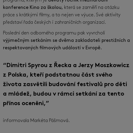
programu, kterým je
devátý ročník mezinárodní
konference
Kino za školou,
která se zaměří na otázku
práce s krátkými filmy, a to nejen ve výuce. Své aktivity
představí řada českých i zahraničních organizací.
Poslední den odborného programu pak vyvrcholí
výjimečným setkáním se dvěma zakladateli prestižních a
respektovaných filmových událostí v Evropě.
“Dimitri Spyrou z Řecka a Jerzy Moszkowicz
z Polska, kteří podstatnou část svého
života zasvětili budování festivalů pro děti
a mládež, budou v rámci setkání za tento
přínos oceněni,”
informovala Markéta Pášmová.