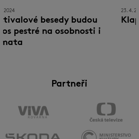
23. 4. 2024
22
Klapky ozdobily Vaňkovku
S
"
m
Partneři