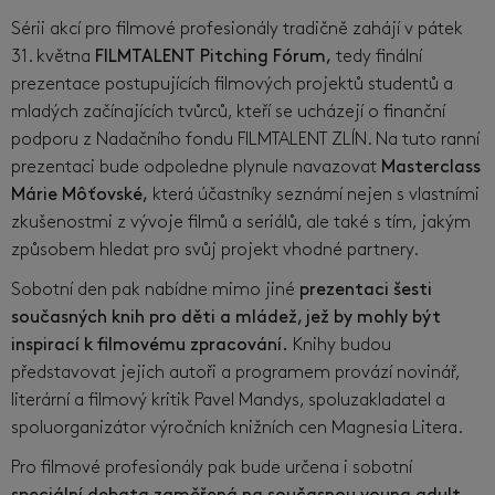
Sérii akcí pro filmové profesionály tradičně zahájí v pátek
31. května
FILMTALENT Pitching Fórum,
tedy finální
prezentace postupujících filmových projektů studentů a
mladých začínajících tvůrců, kteří se ucházejí o finanční
podporu z Nadačního fondu FILMTALENT ZLÍN. Na tuto ranní
prezentaci bude odpoledne plynule navazovat
Masterclass
Márie Môťovské,
která účastníky seznámí nejen s vlastními
zkušenostmi z vývoje filmů a seriálů, ale také s tím, jakým
způsobem hledat pro svůj projekt vhodné partnery.
Sobotní den pak nabídne mimo jiné
prezentaci šesti
současných knih pro děti a mládež, jež by mohly být
inspirací k filmovému zpracování.
Knihy budou
představovat jejich autoři a programem provází novinář,
literární a filmový kritik Pavel Mandys, spoluzakladatel a
spoluorganizátor výročních knižních cen Magnesia Litera.
Pro filmové profesionály pak bude určena i sobotní