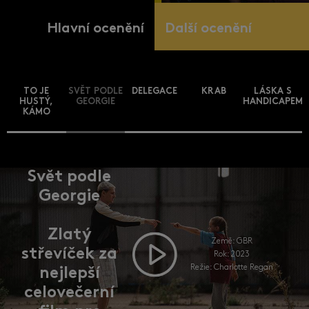
Hlavní ocenění
Další ocenění
TO JE
SVĚT PODLE
DELEGACE
KRAB
LÁSKA S
HUSTÝ,
GEORGIE
HANDICAPEM
KÁMO
Svět podle
Georgie
Zlatý
Země: GBR
střevíček za
Rok: 2023
Režie: Charlotte Regan
nejlepší
celovečerní