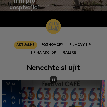
film pro
dospívající
AKTUÁLNĚ
ROZHOVORY
FILMOVÝ TIP
TIP NA AKCI DP
GALERIE
Nenechte si ujít