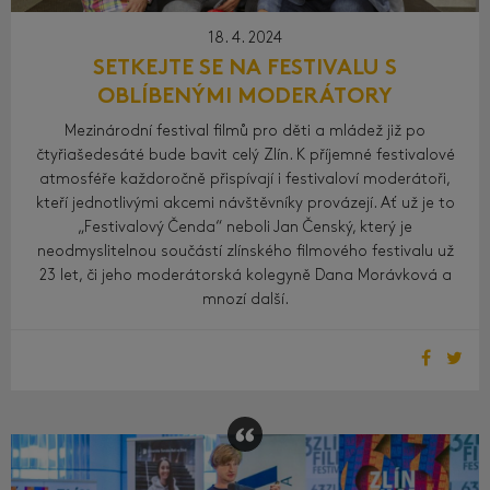
18. 4. 2024
SETKEJTE SE NA FESTIVALU S
OBLÍBENÝMI MODERÁTORY
Mezinárodní festival filmů pro děti a mládež již po
čtyřiašedesáté bude bavit celý Zlín. K příjemné festivalové
atmosféře každoročně přispívají i festivaloví moderátoři,
kteří jednotlivými akcemi návštěvníky provázejí. Ať už je to
„Festivalový Čenda“ neboli Jan Čenský, který je
neodmyslitelnou součástí zlínského filmového festivalu už
23 let, či jeho moderátorská kolegyně Dana Morávková a
mnozí další.