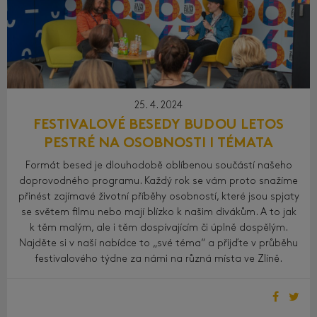
25. 4. 2024
FESTIVALOVÉ BESEDY BUDOU LETOS
PESTRÉ NA OSOBNOSTI I TÉMATA
Formát besed je dlouhodobě oblíbenou součástí našeho
doprovodného programu. Každý rok se vám proto snažíme
přinést zajímavé životní příběhy osobností, které jsou spjaty
se světem filmu nebo mají blízko k našim divákům. A to jak
k těm malým, ale i těm dospívajícím či úplně dospělým.
Najděte si v naší nabídce to „své téma“ a přijďte v průběhu
festivalového týdne za námi na různá místa ve Zlíně.