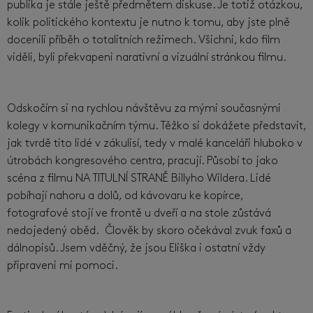
publika je stále ještě předmětem diskuse. Je totiž otázkou,
kolik politického kontextu je nutno k tomu, aby jste plně
docenili příběh o totalitních režimech. Všichni, kdo film
viděli, byli překvapeni narativní a vizuální stránkou filmu.
Odskočím si na rychlou návštěvu za mými současnými
kolegy v komunikačním týmu. Těžko si dokážete představit,
jak tvrdě tito lidé v zákulisí, tedy v malé kanceláři hluboko v
útrobách kongresového centra, pracují. Působí to jako
scéna z filmu NA TITULNÍ STRANĚ Billyho Wildera. Lidé
pobíhají nahoru a dolů, od kávovaru ke kopírce,
fotografové stojí ve frontě u dveří a na stole zůstává
nedojedený oběd. Člověk by skoro očekával zvuk faxů a
dálnopisů. Jsem vděčný, že jsou Eliška i ostatní vždy
připraveni mi pomoci.