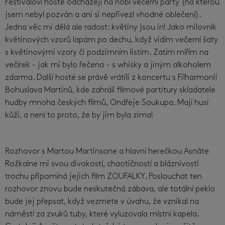
Festivaloví hosté odcházejí na nóbl večerní párty (na kterou
jsem nebyl pozván a ani si nepřivezl vhodné oblečení).
Jedna věc mi dělá ale radost: květiny jsou in! Jako milovník
květinových vzorů lapám po dechu, když vidím večerní šaty
s květinovými vzory či podzimním listím. Zatím mířím na
večírek - jak mi bylo řečeno - s whisky a jiným alkoholem
zdarma. Další hosté se právě vrátili z koncertu s Filharmonií
Bohuslava Martinů, kde zahráli filmové partitury skladatele
hudby mnoha českých filmů, Ondřeje Soukupa. Mají husí
kůži, a není to proto, že by jim byla zima!
Rozhovor s Martou Martinsone a hlavní herečkou Asnāte
Rožkalne mi svou divokostí, chaotičností a bláznivostí
trochu připomíná jejich film ZOUFALKY. Poslouchat ten
rozhovor znovu bude neskutečná zábava, ale totální peklo
bude jej přepsat, když vezmete v úvahu, že vznikal na
náměstí za zvuků tuby, které vyluzovala místní kapela.