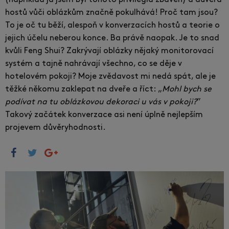
(například já jsem byl tohoto privilegia zbaven) a důvěra
hostů vůči oblázkům značně pokulhává! Proč tam jsou?
To je oč tu běží, alespoň v konverzacích hostů a teorie o
jejich účelu neberou konce. Ba právě naopak. Je to snad
kvůli Feng Shui? Zakrývají oblázky nějaký monitorovací
systém a tajně nahrávají všechno, co se děje v
hotelovém pokoji? Moje zvědavost mi nedá spát, ale je
těžké někomu zaklepat na dveře a říct: „
Mohl bych se
podívat na tu oblázkovou dekoraci u vás v pokoji?
”
Takový začátek konverzace asi není úplně nejlepším
projevem důvěryhodnosti.