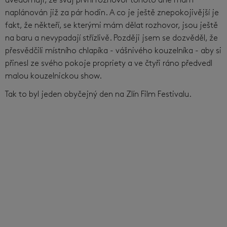
uvědomuji, že svůj první rozhovor tohoto dne mám
naplánován již za pár hodin. A co je ještě znepokojivější je
fakt, že někteří, se kterými mám dělat rozhovor, jsou ještě
na baru a nevypadají střízlivě. Později jsem se dozvěděl, že
přesvědčili místního chlapíka - vášnivého kouzelníka - aby si
přinesl ze svého pokoje propriety a ve čtyři ráno předvedl
malou kouzelnickou show.
Tak to byl jeden obyčejný den na Zlín Film Festivalu.