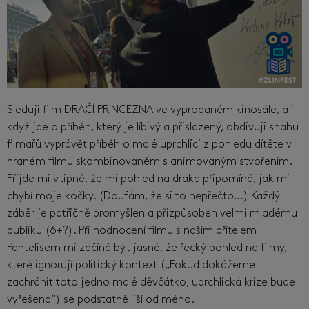
Sleduji film DRAČÍ PRINCEZNA ve vyprodaném kinosále, a i
když jde o příběh, který je líbivý a přislazený, obdivuji snahu
filmařů vyprávět příběh o malé uprchlici z pohledu dítěte v
hraném filmu skombinovaném s animovaným stvořením.
Přijde mi vtipné, že mi pohled na draka připomíná, jak mi
chybí moje kočky. (Doufám, že si to nepřečtou.) Každý
záběr je patřičně promyšlen a přizpůsoben velmi mladému
publiku (6+?). Při hodnocení filmu s naším přítelem
Pantelisem mi začíná být jasné, že řecký pohled na filmy,
které ignorují politický kontext („Pokud dokážeme
zachránit toto jedno malé děvčátko, uprchlická krize bude
vyřešena“) se podstatně liší od mého.