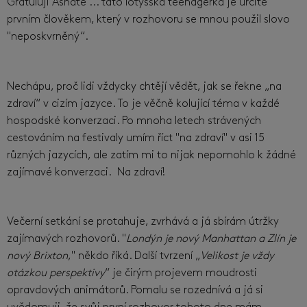
Gratuluji Asnāte ... tato lotyšská teenagerka je určitě
prvním člověkem, který v rozhovoru se mnou použil slovo
"neposkvrněný“.
Nechápu, proč lidi vždycky chtějí vědět, jak se řekne „na
zdraví“ v cizím jazyce. To je věčně kolující téma v každé
hospodské konverzaci. Po mnoha letech strávených
cestováním na festivaly umím říct "na zdraví" v asi 15
různých jazycích, ale zatím mi to nijak nepomohlo k žádné
zajímavé konverzaci. Na zdraví!
Večerní setkání se protahuje, zvrhává a já sbírám útržky
zajímavých rozhovorů. "
Londýn je nový Manhattan a Zlín je
nový Brixton
," někdo říká. Další tvrzení „
Velikost je vždy
otázkou perspektivy
“ je čirým projevem moudrosti
opravdových animátorů. Pomalu se rozednívá a já si