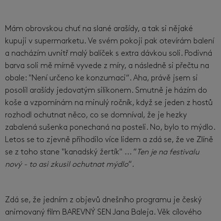
Mám obrovskou chuť na slané arašídy, a tak si nějaké
kupuji v supermarketu. Ve svém pokoji pak otevírám balení
a nacházím uvnitř malý balíček s extra dávkou soli. Podivná
barva soli mě mírně vyvede z míry, a následně si přečtu na
obale: "Není určeno ke konzumaci“. Aha, právě jsem si
posolil arašídy jedovatým silikonem. Smutně je házím do
koše a vzpomínám na minulý ročník, když se jeden z hostů
rozhodl ochutnat něco, co se domníval, že je hezky
zabalená sušenka ponechaná na posteli. No, bylo to mýdlo.
Letos se to zjevně přihodilo více lidem a zdá se, že ve Zlíně
se z toho stane "kanadský žertík" ... “
Ten je na festivalu
nový - to asi zkusil ochutnat mýdlo
“.
Zdá se, že jedním z objevů dnešního programu je český
animovaný film BAREVNÝ SEN Jana Baleja. Věk cílového