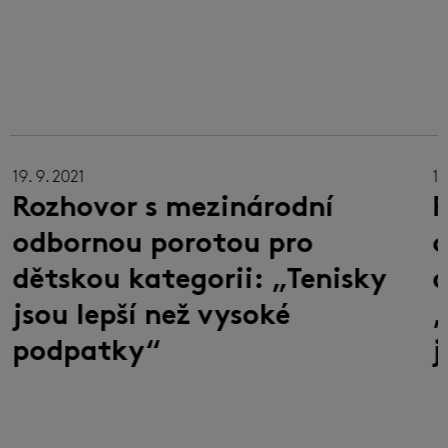
19. 9. 2021
18
Rozhovor s mezinárodní
R
odbornou porotou pro
o
dětskou kategorii: „Tenisky
a
jsou lepší než vysoké
„
podpatky“
j