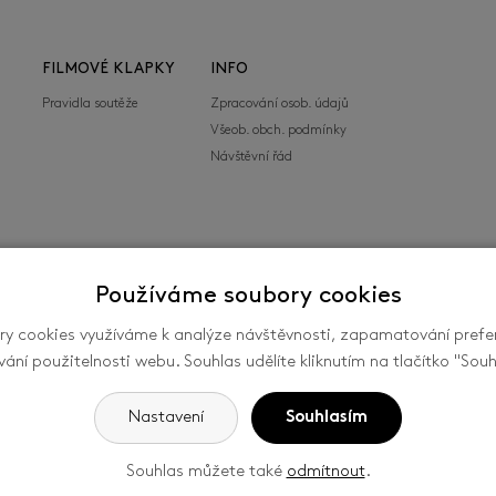
FILMOVÉ KLAPKY
INFO
Pravidla soutěže
Zpracování osob. údajů
Všeob. obch. podmínky
Návštěvní řád
Používáme soubory cookies
y cookies využíváme k analýze návštěvnosti, zapamatování prefe
mezinárodní festival filmů pro děti a mládež ve
vání použitelnosti webu. Souhlas udělíte kliknutím na tlačítko "Souh
společností FILMFEST, s. r. o., se sídlem
ín, ČR. -
Nastavení cookies
Nastavení
Souhlasím
Souhlas můžete také
odmítnout
.