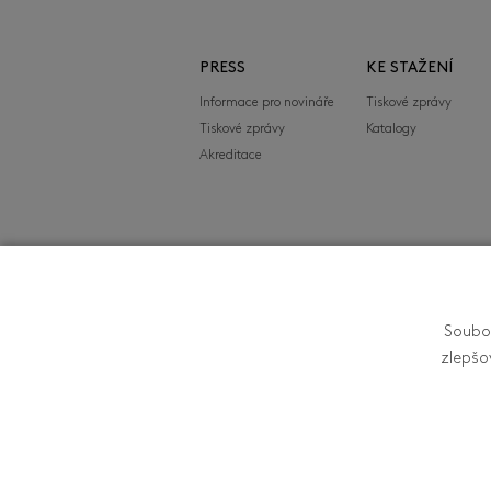
PRESS
KE STAŽENÍ
Informace pro novináře
Tiskové zprávy
Tiskové zprávy
Katalogy
Akreditace
FILMFEST, s.r.o.
Soubor
Zlín Film Festival - 
zlepšo
Zlíně je organizován 
Filmová 174, 760 01 Zl