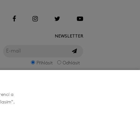
NEWSLETTER
Přihlásit
Odhlásit
rencí a
lasím".
ZEPTEJTE SE