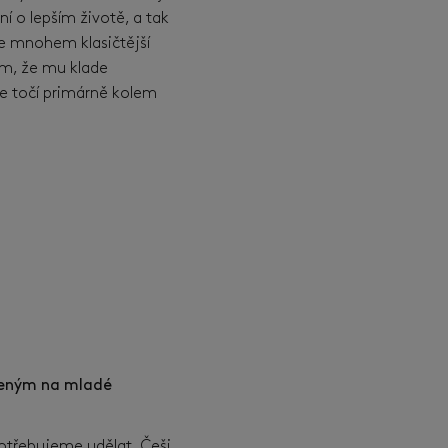
í o lepším životě, a tak
je mnohem klasičtější
ím, že mu klade
se točí primárně kolem
leným na mladé
potřebujeme udělat. Češi