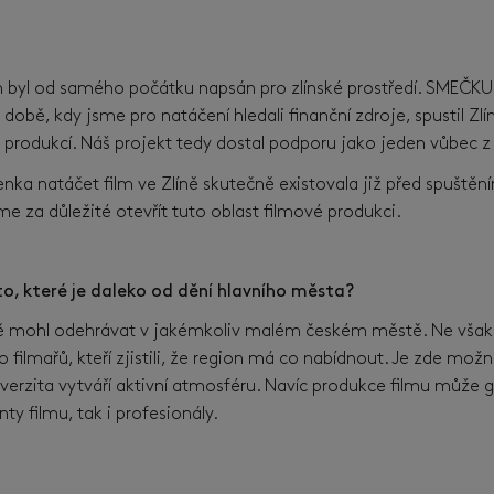
íběh byl od samého počátku napsán pro zlínské prostředí. SMEČK
 době, kdy jsme pro natáčení hledali finanční zdroje, spustil Zl
produkcí. Náš projekt tedy dostal podporu jako jeden vůbec z 
enka natáčet film ve Zlíně skutečně existovala již před spušt
e za důležité otevřít tuto oblast filmové produkci.
o, které je daleko od dění hlavního města?
idně mohl odehrávat v jakémkoliv malém českém městě. Ne však 
o filmařů, kteří zjistili, že region má co nabídnout. Je zde mo
univerzita vytváří aktivní atmosféru. Navíc produkce filmu může 
nty filmu, tak i profesionály.