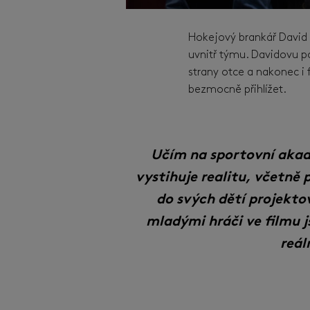
Hokejový brankář David s
uvnitř týmu. Davidovu po
strany otce a nakonec i 
bezmocně přihlížet.
Učím na sportovní akad
vystihuje realitu, včetně 
do svých dětí projekto
mladými hráči ve filmu 
reá