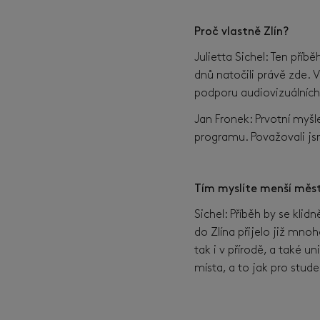
Proč vlastně Zlín?
Julietta Sichel: Ten př
dnů natočili právě zde. V
podporu audiovizuálních 
Jan Fronek: Prvotní myšl
programu. Považovali jsm
Tím myslíte menší měst
Sichel: Příběh by se kl
do Zlína přijelo již mnoh
tak i v přírodě, a také 
místa, a to jak pro stude