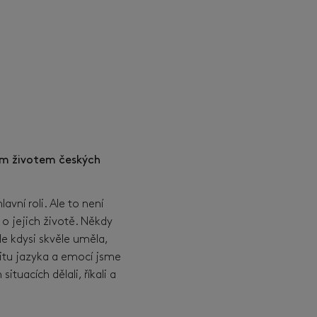
ním životem českých
avní roli. Ale to není
o jejich životě. Někdy
le kdysi skvěle uměla,
icitu jazyka a emocí jsme
ituacích dělali, říkali a