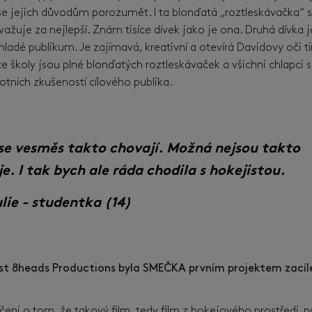
e se jejich důvodům porozumět. I ta blonďatá „roztleskávačka“ sn
ažuje za nejlepší. Znám tisíce dívek jako je ona. Druhá dívka 
adé publikum. Je zajímavá, kreativní a otevírá Davidovy oči t
 školy jsou plné blonďatých roztleskávaček a všichni chlapci 
ivotních zkušeností cílového publika.
se vesměs takto chovají. Možná nejsou takto
je. I tak bych ale ráda chodila s hokejistou.
lie - studentka (14)
ost 8heads Productions byla SMEČKA prvním projektem zací
dčeni o tom, že takový film, tedy film z hokejového prostředí, 