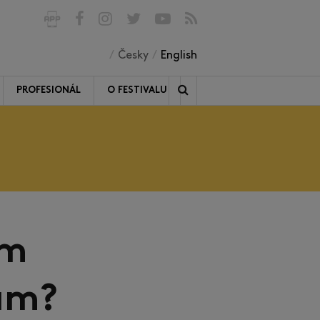
Česky
English
PROFESIONÁL
O FESTIVALU
ým
um?