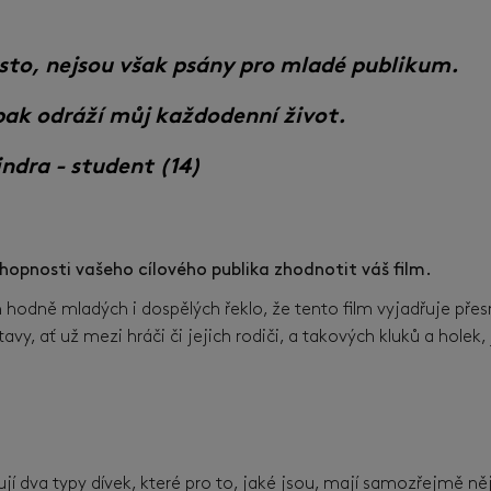
často, nejsou však psány pro mladé publikum.
pak odráží můj každodenní život.
indra - student (14)
hopnosti vašeho cílového publika zhodnotit váš film.
m hodně mladých i dospělých řeklo, že tento film vyjadřuje přesn
avy, ať už mezi hráči či jejich rodiči, a takových kluků a holek,
vují dva typy dívek, které pro to, jaké jsou, mají samozřejmě 