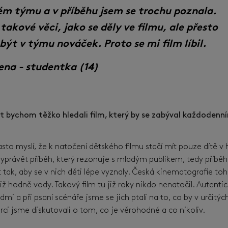
m týmu a v příběhu jsem se trochu poznala.
takové věci, jako se děly ve filmu, ale přesto
 být v týmu nováček. Proto se mi film líbil.
ena - studentka (14)
t bychom těžko hledali film, který by se zabýval každoden
často myslí, že k natočení dětského filmu stačí mít pouze dítě v hl
yprávět příběh, který rezonuje s mladým publikem, tedy příběh 
t tak, aby se v nich děti lépe vyznaly. Česká kinematografie toh
již hodně vody. Takový film tu již roky nikdo nenatočil. Autent
mi a při psaní scénáře jsme se jich ptali na to, co by v určitých s
rci jsme diskutovali o tom, co je věrohodné a co nikoliv.