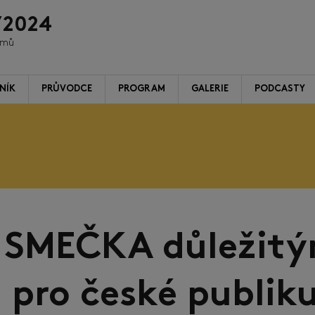
/2024
ilmů
NÍK
PRŮVODCE
PROGRAM
GALERIE
PODCASTY
e SMEČKA důležit
 pro české publik