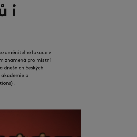
ů i
 nezaměnitelné lokace v
ilm znamená pro místní
ta dnešních českých
ní akademie a
tions).