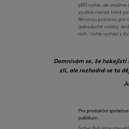
příliš rychle, ale snažm
využívá metod, které pov
filmovou postavou pro ml
jednoduché otázky. Jenže
nich. I tohle vychází z ž
Domnívám se, že hokejisti 
zlí, ale rozhodně se to dě
Ju
Pro produkční společn
publikum.
Sichel: Byli jsme přesvě