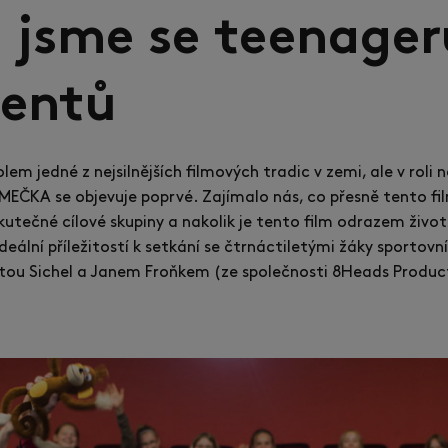
 jsme se teenager
entů
lem jedné z nejsilnějších filmových tradic v zemi, ale v roli
EČKA se objevuje poprvé. Zajímalo nás, co přesně tento f
kutečné cílové skupiny a nakolik je tento film odrazem živo
 ideální příležitostí k setkání se čtrnáctiletými žáky sportov
ttou Sichel a Janem Froňkem (ze společnosti 8Heads Produc