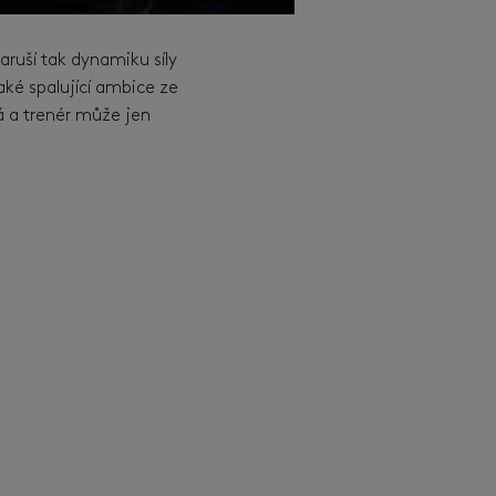
aruší tak dynamiku síly
aké spalující ambice ze
ná a trenér může jen