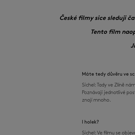
České filmy sice sleduji 
Tento film nao
J
Máte tedy důvěru ve sc
Sichel: Tady ve Zlíně ná
Poznávají jednotlivé post
znají mnoho.
I holek?
Sichel: Ve filmu se obje