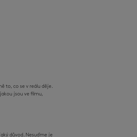
ě to, co se v reálu děje.
 jakou jsou ve filmu,
nějaký důvod. Nesuďme je