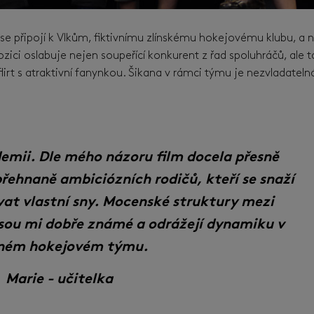
e připojí k Vlkům, fiktivnímu zlínskému hokejovému klubu, a n
zici oslabuje nejen soupeřící konkurent z řad spoluhráčů, ale t
flirt s atraktivní fanynkou. Šikana v rámci týmu je nezvladatel
emii. Dle mého názoru film docela přesně
přehnaně ambiciózních rodičů, kteří se snaží
vat vlastní sny. Mocenské struktury mezi
jsou mi dobře známé a odrážejí dynamiku v
lném hokejovém týmu.
Marie - učitelka