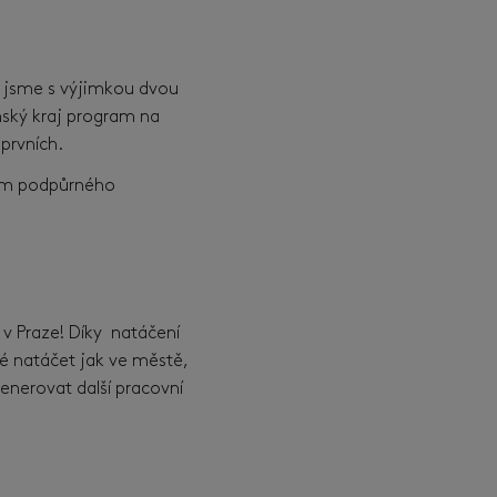
U jsme s výjimkou dvou
ínský kraj program na
prvních.
ěním podpůrného
v Praze! Díky natáčení
žné natáčet jak ve městě,
generovat další pracovní