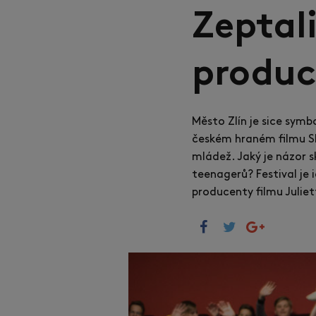
Zeptali
produc
Město Zlín je sice symbo
českém hraném filmu SM
mládež. Jaký je názor s
teenagerů?
Festival je
producenty filmu Julie