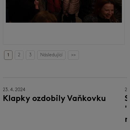
1
2
3
Následující
>>
23. 4. 2024
22
Klapky ozdobily Vaňkovku
S
"
m