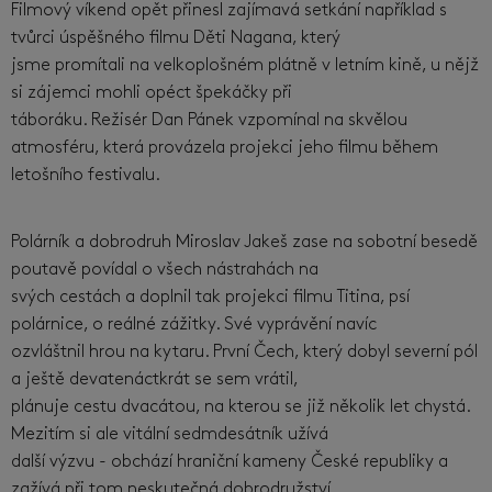
Filmový víkend opět přinesl zajímavá setkání například s
tvůrci úspěšného filmu Děti Nagana, který
jsme promítali na velkoplošném plátně v letním kině, u nějž
si zájemci mohli opéct špekáčky při
táboráku. Režisér Dan Pánek vzpomínal na skvělou
atmosféru, která provázela projekci jeho filmu během
letošního festivalu.
Polárník a dobrodruh Miroslav Jakeš zase na sobotní besedě
poutavě povídal o všech nástrahách na
svých cestách a doplnil tak projekci filmu Titina, psí
polárnice, o reálné zážitky. Své vyprávění navíc
ozvláštnil hrou na kytaru. První Čech, který dobyl severní pól
a ještě devatenáctkrát se sem vrátil,
plánuje cestu dvacátou, na kterou se již několik let chystá.
Mezitím si ale vitální sedmdesátník užívá
další výzvu - obchází hraniční kameny České republiky a
zažívá při tom neskutečná dobrodružství.