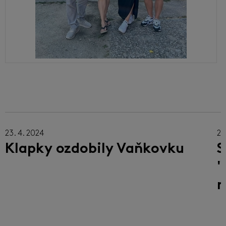
23. 4. 2024
22
Klapky ozdobily Vaňkovku
S
"
m