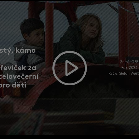
dle Georgie
Země: GBR
třevíček za
Rok: 2023
Režie: Charlotte
 celovečerní
 dospívající