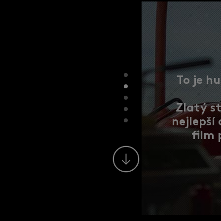
Svět po
Zlatý s
nejlepší
film pro