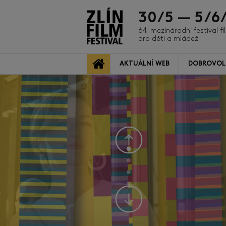
30/5 — 5/6
64. mezinárodní festival f
pro děti a mládež
AKTUÁLNÍ WEB
DOBROVOL