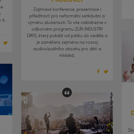
PRODUKCI
o
še
Zajímavé konference, prezentace i
u
příležitosti pro neformální setkávání a
 6.
výměnu zkušeností. To vše nabídneme v
odborném programu ZLÍN INDUSTRY
DAYS, který poběží od pátku do neděle a
je zaměřený zejména na rozvoj
audiovizuálního obsahu pro děti a
mládež.
Do