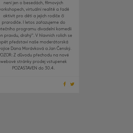
není jen o besedách, filmových
orkshopech, virtuální realitě a řadě
aktivit pro děti a jejich rodiče či
prarodiče. I letos zařazujeme do
tečního programu divadelní komedii
en pravdu, drahý". V hlavních rolích se
opět představí naše moderátorská
ojice Dana Morávková a Jan Čenský.
POZOR: Z důvodu přechodu na nové
webové stránky prodej vstupenek
POZASTAVEN do 30.4.