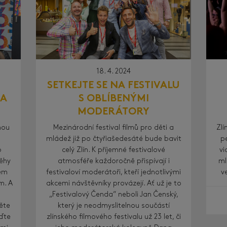
18. 4. 2024
SETKEJTE SE NA FESTIVALU
NA
S OBLÍBENÝMI
MODERÁTORY
nou
Mezinárodní festival filmů pro děti a
Zlí
mládež již po čtyřiašedesáté bude bavit
p
o
celý Zlín. K příjemné festivalové
vi
běhy
atmosféře každoročně přispívají i
ml
tem
festivaloví moderátoři, kteří jednotlivými
v
m. A
akcemi návštěvníky provázejí. Ať už je to
„Festivalový Čenda“ neboli Jan Čenský,
ěte
který je neodmyslitelnou součástí
jďte
zlínského filmového festivalu už 23 let, či