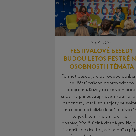
25. 4. 2024
FESTIVALOVÉ BESEDY
BUDOU LETOS PESTRÉ 
OSOBNOSTI I TÉMATA
Formát besed je dlouhodobě oblíbe
součástí našeho doprovodného
programu. Každý rok se vám prot
snažíme přinést zajímavé životní pří
osobností, které jsou spjaty se svě
filmu nebo mají blízko k našim diváků
to jak k těm malým, ale i těm
dospívajícím či úplně dospělým. Najd
si v naší nabídce to „své téma“ a při