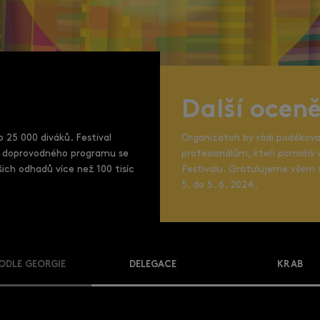
Další oceně
o 25 000 diváků. Festival
Organizátoři by rádi poděko
Do doprovodného programu se
profesionálům, kteří pomohli v
šich odhadů více než 100 tisíc
Festivalu. Gratulujeme všem 
5. do 5. 6. 2024.
ODLE GEORGIE
DELEGACE
KRAB