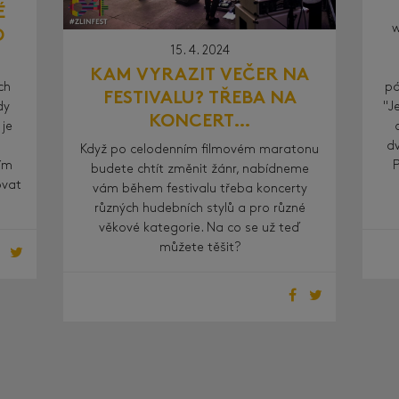
É
w
O
15. 4. 2024
KAM VYRAZIT VEČER NA
ch
pá
FESTIVALU? TŘEBA NA
dy
"J
KONCERT…
 je
dv
Když po celodenním filmovém maratonu
vím
budete chtít změnit žánr, nabídneme
ovat
vám během festivalu třeba koncerty
různých hudebních stylů a pro různé
věkové kategorie. Na co se už teď
můžete těšit?