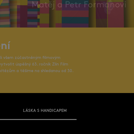
ní
vali všem zúčastněným filmovým
ytvořit úspěšný 63. ročník Zlín Film
vítězům a těšíme na shledanou od 30.
LÁSKA S HANDICAPEM