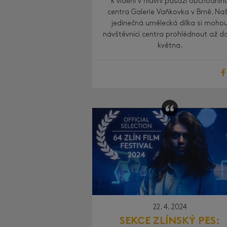
k vidění v hlavní pasáži obchodníh
centra Galerie Vaňkovka v Brně. Na
jedinečná umělecká dílka si moho
návštěvníci centra prohlédnout až do
května.
22. 4. 2024
SEKCE ZLÍNSKÝ PES: