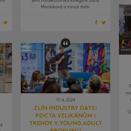
ámi
jeho moderátorská kolegyně Dana
Morávková a mnozí další.
výs
17. 4. 2024
ZLÍN INDUSTRY DAYS:
O
POCTA VELIKÁNŮM I
TRENDY V YOUNG ADULT
vě