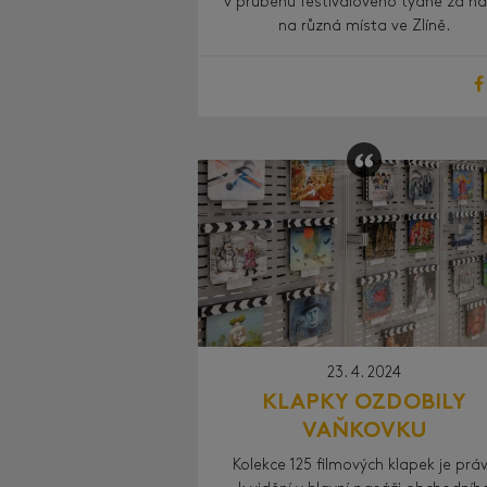
v průběhu festivalového týdne za n
na různá místa ve Zlíně.
23. 4. 2024
KLAPKY OZDOBILY
VAŇKOVKU
Kolekce 125 filmových klapek je prá