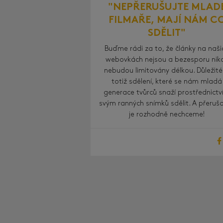
"NEPŘERUŠUJTE MLAD
FILMAŘE, MAJÍ NÁM C
SDĚLIT"
Buďme rádi za to, že články na naši
webovkách nejsou a bezesporu nik
nebudou limitovány délkou. Důležité
totiž sdělení, které se nám mladá
generace tvůrců snaží prostřednict
svým ranných snímků sdělit. A přeruš
je rozhodně nechceme!