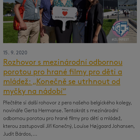
15. 9. 2020
Rozhovor s mezinárodní odbornou
porotou pro hrané filmy pro děti a
mládež: „Konečně se utrhnout od
myčky na nádobí“
Přečtěte si další rohovor z pera našeho belgického kolegy,
novináře Gerta Hermanse. Tentokrát s mezinárodní
odbornou porotou pro hrané filmy pro děti a mládež,
kterou zastupovali
Jiří Konečný, Louise H
ø
jgaard Johansen,
Judit Bárdos,...