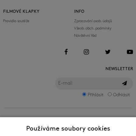
FILMOVÉ KLAPKY
INFO
Pravidla soutěže
Zpracování osob. údajů
Všeob. obch. podmínky
Návštěvní řád
NEWSLETTER
Přihlásit
Odhlásit
FILMFEST, s.r.o.
Používáme soubory cookies
Zlín Film Festival - mezinárodní festival filmů