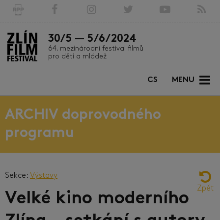
30/5 — 5/6/2024
64. mezinárodní festival filmů
pro děti a mládež
CS
MENU
ARCHIV doprovodného
programu
Sekce:
Výstavy
Zpět
Velké kino moderního