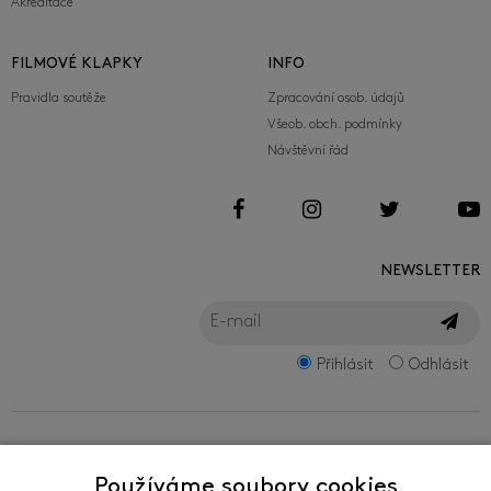
Akreditace
FILMOVÉ KLAPKY
INFO
Pravidla soutěže
Zpracování osob. údajů
Všeob. obch. podmínky
Návštěvní řád
NEWSLETTER
Přihlásit
Odhlásit
FILMFEST, s.r.o.
Používáme soubory cookies