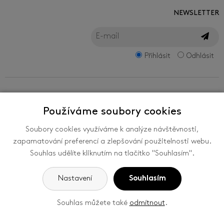
NEWSLETTER
Přihlásit
Odhlásit
FILMFEST, s.r.o.
Používáme soubory cookies
Zlín Film Festival - mezinárodní festival filmů
pro děti a mládež ve Zlíně je organizován
Soubory cookies využíváme k analýze návštěvnosti,
společností FILMFEST, s. r. o., se sídlem
zapamatování preferencí a zlepšování použitelnosti webu.
Filmová 174, 760 01 Zlín, ČR. -
Nastavení
Souhlas udělíte kliknutím na tlačítko "Souhlasím".
cookies
Nastavení
Souhlasím
ZEPTEJTE SE
Souhlas můžete také
odmítnout
.