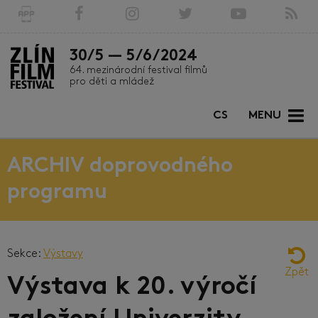
30/5 — 5/6/2024
64. mezinárodní festival filmů
pro děti a mládež
CS
MENU
ARCHIV doprovodného
programu
Sekce:
Výstavy
Zpět
Výstava k 20. výročí