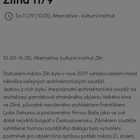
Zlína 11/9
So 11.09 | 10:00, Alternativa - kulturní institut
10.00-16.00, Alternativa, kulturní institut Zlín
Statutární město Zlín bylo v roce 2019 vyhlašovatelem hned
několika veřejných architektonických soutěží.
Jednou z nich byla i mezinárodní architektonická soutěž na
revitalizaci památkově chráněného objektu Velkého kina
ve Zlíně, původně navrženého architektem Františkem
Lydie Gahurou a postaveného firmou Baťa jako ve své
době největší biograf v Československu. Záměrem soutěže
vyhlášené formou soutěžního dialogu bylo vytvoření
podmínek pro objekt kina optikou potřeb města 21. století,