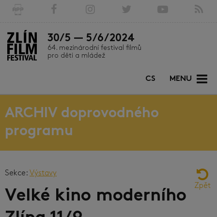
30/5 — 5/6/2024
64. mezinárodní festival filmů
pro děti a mládež
CS
MENU
ARCHIV doprovodného
programu
Sekce:
Výstavy
Zpět
Velké kino moderního