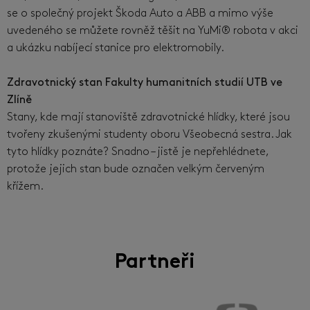
se o společný projekt Škoda Auto a ABB a mimo výše
uvedeného se můžete rovněž těšit na YuMi® robota v akci
a ukázku nabíjecí stanice pro elektromobily.
Zdravotnický stan Fakulty humanitních studií UTB ve
Zlíně
Stany, kde mají stanoviště zdravotnické hlídky, které jsou
tvořeny zkušenými studenty oboru Všeobecná sestra. Jak
tyto hlídky poznáte? Snadno – jistě je nepřehlédnete,
protože jejich stan bude označen velkým červeným
křížem.
Partneři