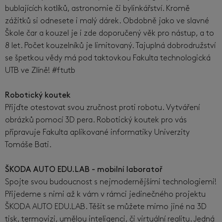
bublajících kotlíků, astronomie či bylinkářství. Kromě
zážitků si odnesete i malý dárek. Obdobně jako ve slavné
Škole čar a kouzel je i zde doporučený věk pro nástup, a to
8 let. Počet kouzelníků je limitovaný. Tajuplná dobrodružství
se špetkou vědy má pod taktovkou Fakulta technologická
UTB ve Zlíně! #ftutb
Robotický koutek
Přijďte otestovat svou zručnost proti robotu. Vytváření
obrázků pomocí 3D pera. Robotický koutek pro vás
připravuje Fakulta aplikované informatiky Univerzity
Tomáše Bati.
ŠKODA AUTO EDU.LAB - mobilní laboratoř
Spojte svou budoucnost s nejmodernějšími technologiemi!
Přijedeme s nimi až k vám v rámci jedinečného projektu
ŠKODA AUTO EDU.LAB. Těšit se můžete mimo jiné na 3D
tisk, termovizi, umělou inteligenci, či virtuální realitu. Jedná