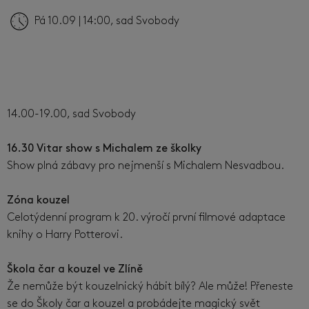
Pá 10.09 | 14:00, sad Svobody
14.00-19.00, sad Svobody
16.30 Vitar show s Michalem ze školky
Show plná zábavy pro nejmenší s Michalem Nesvadbou.
Zóna kouzel
Celotýdenní program k 20. výročí první filmové adaptace
knihy o Harry Potterovi.
Škola čar a kouzel ve Zlíně
Že nemůže být kouzelnický hábit bílý? Ale může! Přeneste
se do Školy čar a kouzel a probádejte magický svět