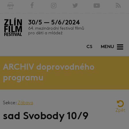
30/5 — 5/6/2024
64. mezinárodní festival filmů
pro děti a mládež
CS
MENU
ARCHIV doprovodného
programu
Sekce:
Zábava
Zpět
sad Svobody 10/9
Zábava