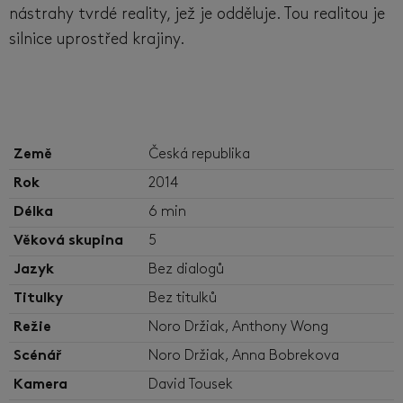
nástrahy tvrdé reality, jež je odděluje. Tou realitou je
silnice uprostřed krajiny.
Země
Česká republika
Rok
2014
Délka
6 min
Věková skupina
5
Jazyk
Bez dialogů
Titulky
Bez titulků
Režie
Noro Držiak, Anthony Wong
Scénář
Noro Držiak, Anna Bobrekova
Kamera
David Tousek