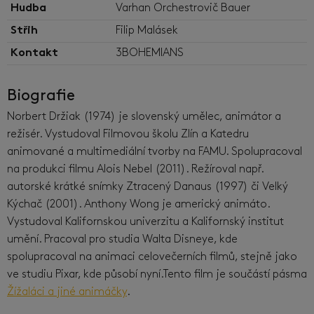
Hudba
Varhan Orchestrovič Bauer
Střih
Filip Malásek
Kontakt
3BOHEMIANS
Biografie
Norbert Držiak (1974) je slovenský umělec, animátor a
režisér. Vystudoval Filmovou školu Zlín a Katedru
animované a multimediální tvorby na FAMU. Spolupracoval
na produkci filmu Alois Nebel (2011). Režíroval např.
autorské krátké snímky Ztracený Danaus (1997) či Velký
Kýchač (2001). Anthony Wong je americký animáto.
Vystudoval Kalifornskou univerzitu a Kalifornský institut
umění. Pracoval pro studia Walta Disneye, kde
spolupracoval na animaci celovečerních filmů, stejně jako
ve studiu Pixar, kde působí nyní.Tento film je součástí pásma
Žížaláci a jiné animáčky
.