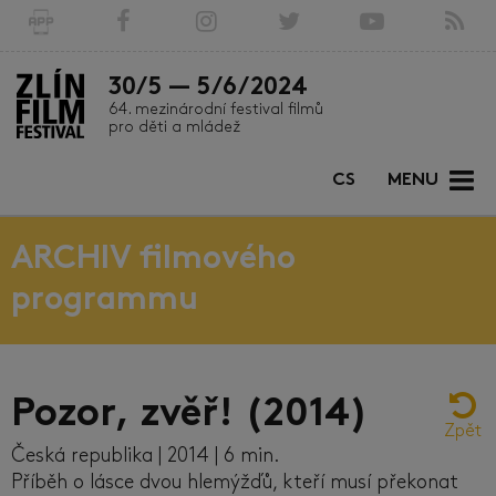
30/5 — 5/6/2024
64. mezinárodní festival filmů
pro děti a mládež
CS
MENU
ARCHIV filmového
programmu
Pozor, zvěř! (2014)
Zpět
Česká republika | 2014 | 6 min.
Příběh o lásce dvou hlemýžďů, kteří musí překonat