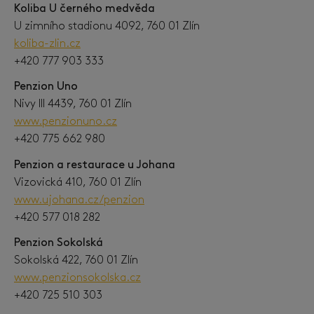
Koliba U černého medvěda
U zimního stadionu 4092, 760 01 Zlín
koliba-zlin.cz
+420 777 903 333
Penzion Uno
Nivy III 4439, 760 01 Zlín
www.penzionuno.cz
+420 775 662 980
Penzion a restaurace u Johana
Vizovická 410, 760 01 Zlín
www.ujohana.cz/penzion
+420 577 018 282
Penzion Sokolská
Sokolská 422, 760 01 Zlín
www.penzionsokolska.cz
+420 725 510 303