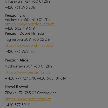
K Pasekám 727, 760 01 Zlín
+420 731 393 208
Penzion Era
Václavská 350, 760 01 Zlín'
https://www.penzion-era.cz
+420 602 719 519
Penzion Dobré Hnízdo
Fügnerova 309, 763 02 Zlín
http://www.dobrehnizdo.cz
+420 773 969 118
Penzion Alice
Nadhumení 307, 760 01 Zlín
https://www.penzionali.cz
+ 420 777 727 378, +420 608 181 614
Hotel Rottal
Zlínská 172, 765 02 Otrokovice
https://www.hotelrottal.cz
+420 577 591111