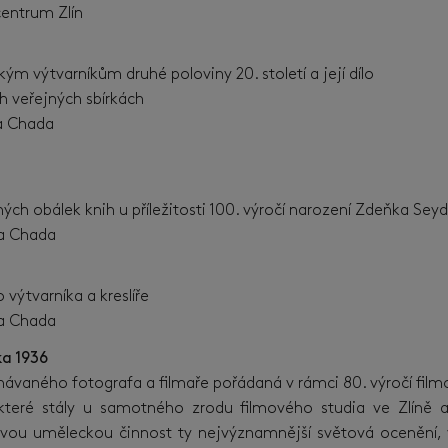
entrum Zlín
ým výtvarníkům druhé poloviny 20. století a její dílo
h veřejných sbírkách
va Chada
ých obálek knih u příležitosti 100. výročí narození Zdeňka Seyd
ava Chada
výtvarníka a kreslíře
ava Chada
erika 1936
ávaného fotografa a filmaře pořádaná v rámci 80. výročí film
 které stály u samotného zrodu filmového studia ve Zlíně a
a svou uměleckou činnost ty nejvýznamnější světová ocenění