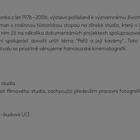
ny
irotka z let 1976 – 2006, výstava pořádaná k významnému život
 s rodinnou historickou stopou na zlínské studio, který v 
ním již na několika dokumentárních projektech spolupracovali
ní spolupráci dovolit určit téma "Paříž a její kavárny". T
stivalu se prioritně věnujeme francouzské kinematografii.
o studia
osti filmového studia, zachycující především pracovní fotogra
. – budova U13