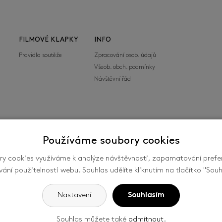
FILMOVÉ KLAPKY
INFO
Pravidla soutěže
Zpracování osob. údajů
Všeob. obch. podmínky
Návštěvní řád
Používáme soubory cookies
y cookies využíváme k analýze návštěvnosti, zapamatování prefe
mezinárodní festival filmů pro děti a mládež ve
vání použitelnosti webu. Souhlas udělíte kliknutím na tlačítko "Souh
společností FILMFEST, s. r. o., se sídlem
ín, ČR. -
Nastavení cookies
Nastavení
Souhlasím
Souhlas můžete také
odmítnout
.