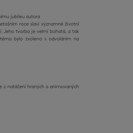
nímu jubileu autora
letošním roce slaví významné životní
. Jeho tvorba je velmi bohatá, a tak
oto téma bylo zvoleno s odvoláním na
fie z natáčení hraných a animovaných