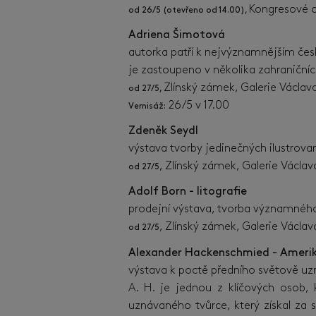
Kongresové c
od 26/5 (otevřeno od 14.00),
Adriena Šimotová
autorka patří k nejvýznamnějším česk
je zastoupeno v několika zahraničníc
Zlínský zámek, Galerie Václa
od 27/5,
26/5 v 17.00
Vernisáž:
Zdeněk Seydl
výstava tvorby jedinečných ilustrovan
, Zlínský zámek, Galerie Václ
od 27/5
Adolf Born - litografie
prodejní výstava, tvorba významného 
, Zlínský zámek, Galerie Václ
od 27/5
Alexander Hackenschmied - Am
výstava k poctě předního světově uzn
A. H. je jednou z klíčových osob,
uznávaného tvůrce, který získal z