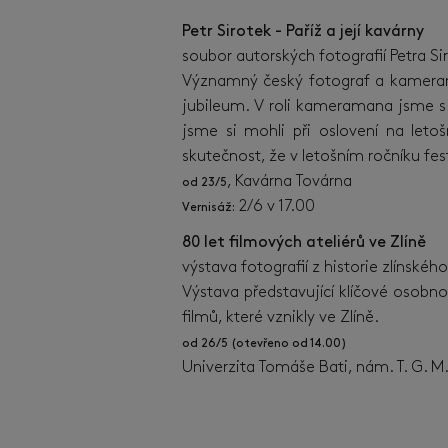
Petr Sirotek - Paříž a její kavár
soubor autorských fotografií Petra S
Významný český fotograf a kameraman
jubileum. V roli kameramana jsme s 
jsme si mohli při oslovení na letoš
skutečnost, že v letošním ročníku fe
, Kavárna Továrna
od 23/5
2/6 v 17.00
Vernisáž:
80 let filmových ateliérů ve Zlíně
výstava fotografií z historie zlínskéh
Výstava představující klíčové osobn
filmů, které vznikly ve Zlíně.
od 26/5 (otevřeno od 14.00)
Univerzita Tomáše Bati, nám. T. G. M