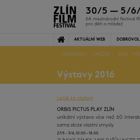
30/5 — 5/6
64. mezinárodní festival f
pro děti a mládež
AKTUÁLNÍ WEB
DOBROVOL
O FESTIVALU
- ARCHIV -
2016
VÝS
Výstavy 2016
Leták ke stažení
ORBIS PICTUS PLAY ZLÍN
unikátní výstava více než 60 interak
sama skrze vlastní smysly
27/5 – 3/6, 10.00 – 18.00