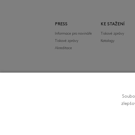
PRESS
KE STAŽENÍ
Informace pro novináře
Tiskové zprávy
Tiskové zprávy
Katalogy
Akreditace
FILMFEST, s.r.o.
Soubor
Zlín Film Festival - 
zlepšo
Zlíně je organizován 
Filmová 174, 760 01 Zl