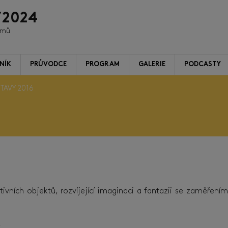
/2024
ilmů
NÍK
PRŮVODCE
PROGRAM
GALERIE
PODCASTY
TAVY 2016
tivních objektů, rozvíjející imaginaci a fantazii se zaměření