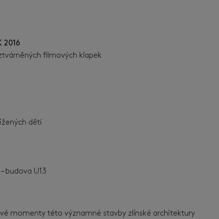
 2016
 ztvárněných filmových klapek
ižených dětí
. – budova U13
líčové momenty této významné stavby zlínské architektury