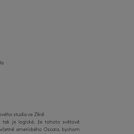
la
ového studia ve Zlíně
 tak je logické, že tohoto světově
, včetně amerického Oscara, bychom