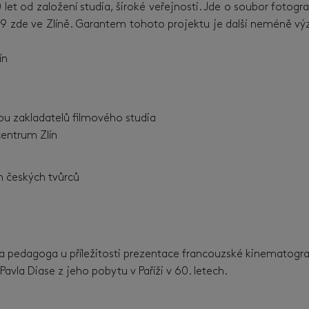
80 let od založení studia, široké veřejnosti. Jde o soubor fot
99 zde ve Zlíně. Garantem tohoto projektu je další neméně v
ín
rbu zakladatelů filmového studia
entrum Zlín
ých českých tvůrců
nce
a pedagoga u příležitosti prezentace francouzské kinematogr
Pavla Diase z jeho pobytu v Paříži v 60. letech.