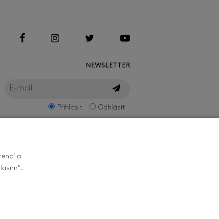
NEWSLETTER
Přihlásit
Odhlásit
rencí a
lasím".
ZEPTEJTE SE