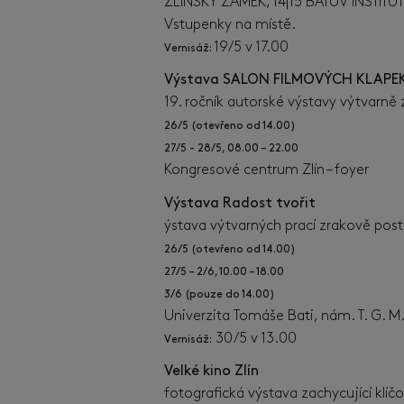
ZLÍNSKÝ ZÁMEK, 14|15 BAŤŮV INSTITUT
Vstupenky na místě.
19/5 v 17.00
Vernisáž:
Výstava SALON FILMOVÝCH KLAPEK
19. ročník autorské výstavy výtvarně
26/5 (otevřeno od 14.00)
27/5 - 28/5, 08.00 – 22.00
Kongresové centrum Zlín – foyer
Výstava Radost tvořit
ýstava výtvarných prací zrakově post
26/5 (otevřeno od 14.00)
27/5 – 2/6, 10.00 – 18.00
3/6 (pouze do 14.00)
Univerzita Tomáše Bati, nám. T. G. M
30/5 v 13.00
Vernisáž:
Velké kino Zlín
fotografická výstava zachycující k