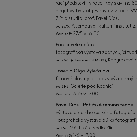
rádi představili v roce, kdy slavíme 
negativy byly objeveny až v roce 19
Zlín a studio, prof. Pavel Dias.
, Alternativa – kulturní institut Zl
od 27/5
27/5 v 16.00
Vernisáž:
Pocta velikánům
fotografická výstava zachycující tvo
Kongresové c
od 26/5 (otevřeno od 14.00),
Josef a Olga Vyleťalovi
filmové plakáty a obrazy významn
Galerie pod Radnicí
od 31/5,
31/5 v 17.00
Vernisáž:
Pavel Dias - Pařížské reminisce
výstava předního českého fotografa 
Fotografická výstava 50 ks fotografií 
, Městské divadlo Zlín
od 1/6
1/6 v 17.00
Vernisáž: