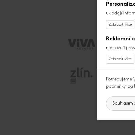
Personaliz
ukládají info
Reklamní c
nastavují pro
Potřebujeme V
podmínky, za 
Souhlasím 