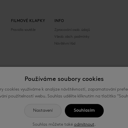
FILMOVÉ KLAPKY
INFO
Pravidla soutěže
Zpracování osob. údajů
Všeob. obch. podmínky
Návštěvní řád
Používáme soubory cookies
y cookies využíváme k analýze návštěvnosti, zapamatování prefe
mezinárodní festival filmů pro děti a mládež ve
vání použitelnosti webu. Souhlas udělíte kliknutím na tlačítko "Souh
společností FILMFEST, s. r. o., se sídlem
ín, ČR. -
Nastavení cookies
Nastavení
Souhlasím
Souhlas můžete také
odmítnout
.