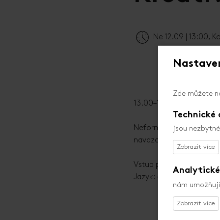
Film Industry
Ne 12.09 | 13:00, 
Nastaven
Zde můžete na
13.00–14.00, Kongresové 
Technické 
Neformální oběd pro akr
jsou nezbytné
navazování kontaktů a s
Vstup pouze pro akredit
Analytické
Jazyk: čeština, angličtin
nám umožňují 