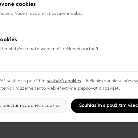
ované cookies
rmace o Vašem osobním nastavení webu.
Partneři
ookies
střednictvím tohoto webu naši reklamní partneři.
áš souhlas s použitím
souborů cookies
. Udělením souhlasu nám vy
kterých můžeme tento web efektivně zlepšovat a rozvíjet.
VŠICHNI PARTNEŘI
s použitím vybraných cookies
Souhlasím s použitím vše