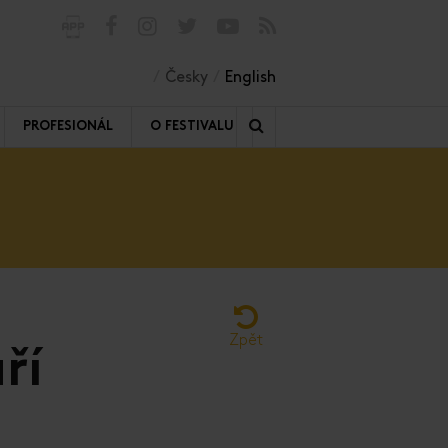
Česky
English
PROFESIONÁL
O FESTIVALU
Zpět
ří