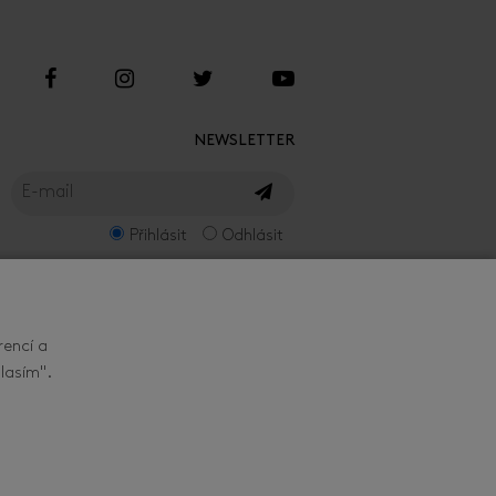
NEWSLETTER
Přihlásit
Odhlásit
rencí a
lasím".
ZEPTEJTE SE