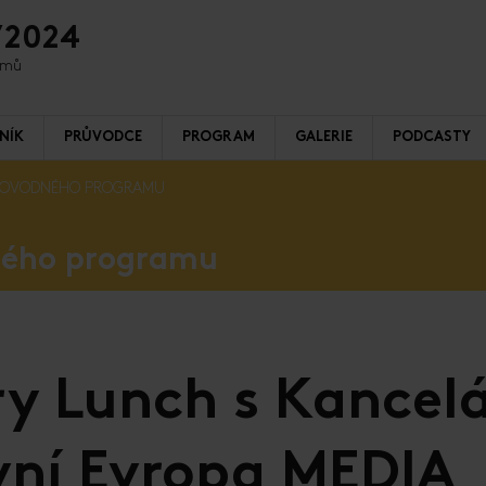
/2024
ilmů
NÍK
PRŮVODCE
PROGRAM
GALERIE
PODCASTY
ROVODNÉHO PROGRAMU
ného programu
ry Lunch s Kancelá
vní Evropa MEDIA