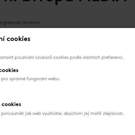
Kongresové centrum
í cookies
stavit používání souborů cookies podle vlastních preferencí.
centrum, restaurace Spirit / terasa
cookies
editované filmové profesionály pořádaný Kanceláří Kreativní 
 pro správné fungování webu.
etkání napříč obory filmového průmyslu.
ované filmové profesionály.
 cookies
a
porozumět jak web využíváte, abychom jej mohli zlepšovat.