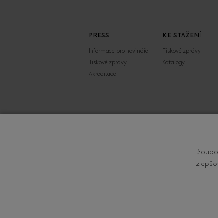
PRESS
KE STAŽENÍ
Informace pro novináře
Tiskové zprávy
Tiskové zprávy
Katalogy
Akreditace
FILMFEST, s.r.o.
Soubor
Zlín Film Festival - 
zlepšo
Zlíně je organizován 
Filmová 174, 760 01 Zl