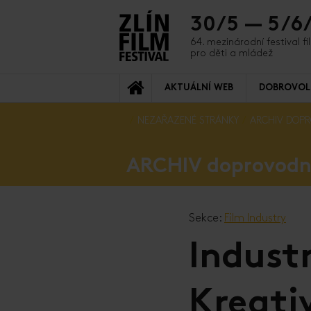
30/5 — 5/6
64. mezinárodní festival f
pro děti a mládež
AKTUÁLNÍ WEB
DOBROVOL
NEZAŘAZENÉ STRÁNKY
ARCHIV DOP
ARCHIV doprovod
Sekce:
Film Industry
Indust
Kreati