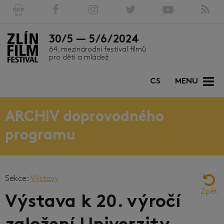
30/5 — 5/6/2024
64. mezinárodní festival filmů
pro děti a mládež
CS
MENU
ARCHIV doprovodného
programu
Sekce:
Výstavy
Zpět
Výstava k 20. výročí