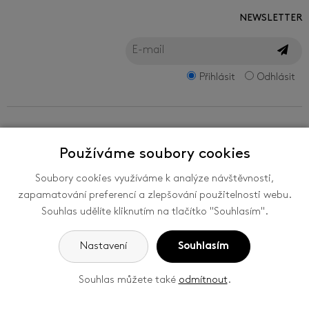
NEWSLETTER
Přihlásit
Odhlásit
FILMFEST, s.r.o.
Používáme soubory cookies
Zlín Film Festival - mezinárodní festival filmů
pro děti a mládež ve Zlíně je organizován
Soubory cookies využíváme k analýze návštěvnosti,
společností FILMFEST, s. r. o., se sídlem
zapamatování preferencí a zlepšování použitelnosti webu.
Filmová 174, 760 01 Zlín, ČR. -
Nastavení
Souhlas udělíte kliknutím na tlačítko "Souhlasím".
cookies
Nastavení
Souhlasím
ZEPTEJTE SE
Souhlas můžete také
odmítnout
.