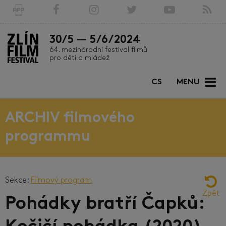
30/5 — 5/6/2024
64. mezinárodní festival filmů
pro děti a mládež
CS
MENU
ARCHIV filmového
programmu
Sekce:
Filmový program
Zpět
Pohádky bratří Čapků: