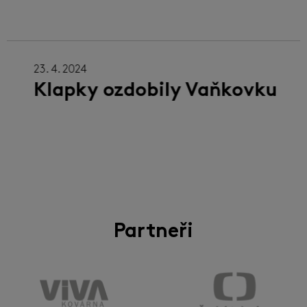
23. 4. 2024
22
Klapky ozdobily Vaňkovku
S
"
m
Partneři