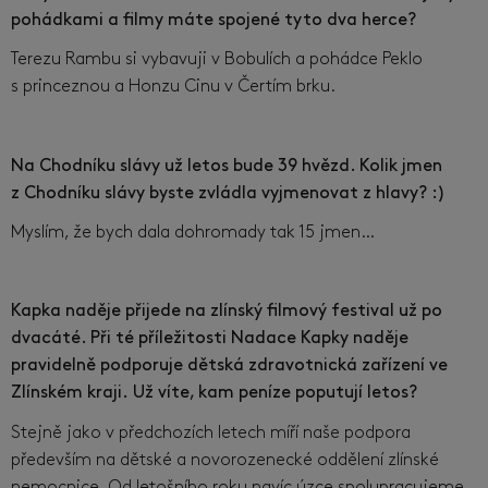
pohádkami a filmy máte spojené tyto dva herce?
Terezu Rambu si vybavuji v Bobulích a pohádce Peklo
s princeznou a Honzu Cinu v Čertím brku.
Na Chodníku slávy už letos bude 39 hvězd. Kolik jmen
z Chodníku slávy byste zvládla vyjmenovat z hlavy? :)
Myslím, že bych dala dohromady tak 15 jmen…
Kapka naděje přijede na zlínský filmový festival už po
dvacáté. Při té příležitosti Nadace Kapky naděje
pravidelně podporuje dětská zdravotnická zařízení ve
Zlínském kraji. Už víte, kam peníze poputují letos?
Stejně jako v předchozích letech míří naše podpora
především na dětské a novorozenecké oddělení zlínské
nemocnice. Od letošního roku navíc úzce spolupracujeme