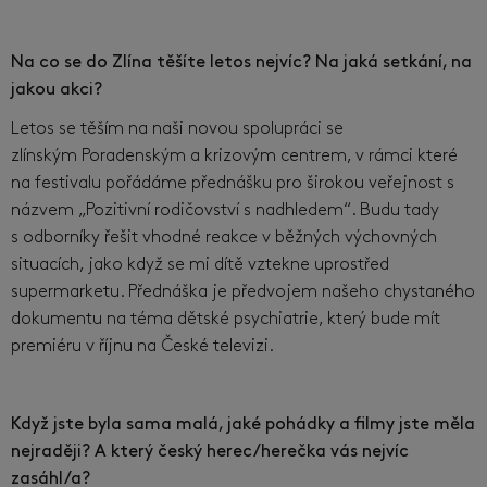
Na co se do Zlína těšíte letos nejvíc? Na jaká setkání, na
jakou akci?
Letos se těším na naši novou spolupráci se
zlínským Poradenským a krizovým centrem, v rámci které
na festivalu pořádáme přednášku pro širokou veřejnost s
názvem „Pozitivní rodičovství s nadhledem“. Budu tady
s odborníky řešit vhodné reakce v běžných výchovných
situacích, jako když se mi dítě vztekne uprostřed
supermarketu. Přednáška je předvojem našeho chystaného
dokumentu na téma dětské psychiatrie, který bude mít
premiéru v říjnu na České televizi.
Když jste byla sama malá, jaké pohádky a filmy jste měla
nejraději? A který český herec/herečka vás nejvíc
zasáhl/a?