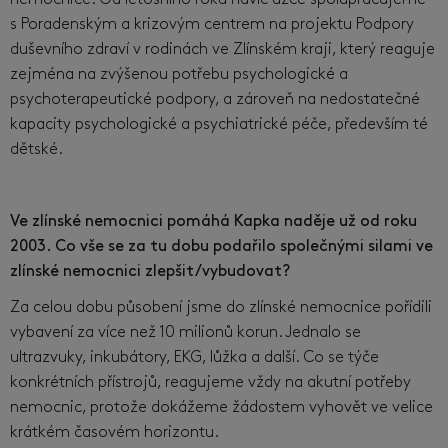
s Poradenským a krizovým centrem na projektu Podpory
duševního zdraví v rodinách ve Zlínském kraji, který reaguje
zejména na zvýšenou potřebu psychologické a
psychoterapeutické podpory, a zároveň na nedostatečné
kapacity psychologické a psychiatrické péče, především té
dětské.
Ve zlínské nemocnici pomáhá Kapka naděje už od roku
2003. Co vše se za tu dobu podařilo společnými silami ve
zlínské nemocnici zlepšit/vybudovat?
Za celou dobu působení jsme do zlínské nemocnice pořídili
vybavení za více než 10 milionů korun. Jednalo se
ultrazvuky, inkubátory, EKG, lůžka a další. Co se týče
konkrétních přístrojů, reagujeme vždy na akutní potřeby
nemocnic, protože dokážeme žádostem vyhovět ve velice
krátkém časovém horizontu.