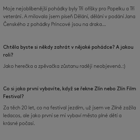
Moje nejoblíbenější pohádky byly Tři oříšky pro Popelku a Tři
veteráni. A milovala jsem píseň Dělání, dělání v podání Jana
Čenského z pohádky Princové jsou na draka…
Chtěla byste si někdy zahrát v nějaké pohádce? A jakou
roli?
Jako herečka a zpěvačka zůstanu raději neobjevená.:)
Co si jako první vybavíte, když se řekne Zlín nebo Zlín Film
Festival?
Za těch 20 let, co na festival jezdím, už jsem ve Zlíně zažila
ledacos, ale jako první se mi vybaví město plné dětí a
krásné počasí.